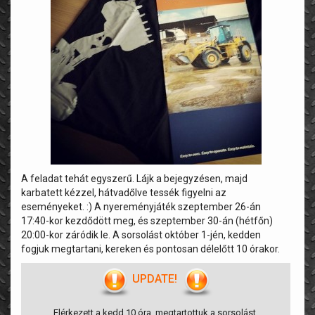
A feladat tehát egyszerű. Lájk a bejegyzésen, majd
karbatett kézzel, hátvadőlve tessék figyelni az
eseményeket. :) A nyereményjáték szeptember 26-án
17:40-kor kezdődött meg, és szeptember 30-án (hétfőn)
20:00-kor záródik le. A sorsolást október 1-jén, kedden
fogjuk megtartani, kereken és pontosan délelőtt 10 órakor.
UPDATE!
Elérkezett a kedd 10 óra, megtartottuk a sorsolást.