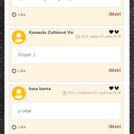
Idézet
Like
Kamarás Zoltánné Vic
2013. október 01. kedd, 09:04
Szuper :)
Idézet
Like
bara barna
2013. szeptember 29. vasárnap, 09:28
jo oldal
Idézet
Like