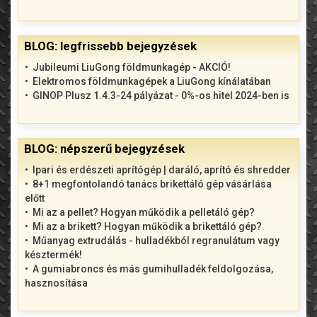
BLOG: legfrissebb bejegyzések
Jubileumi LiuGong földmunkagép - AKCIÓ!
Elektromos földmunkagépek a LiuGong kínálatában
GINOP Plusz 1.4.3-24 pályázat - 0%-os hitel 2024-ben is
BLOG: népszerű bejegyzések
Ipari és erdészeti aprítógép | daráló, aprító és shredder
8+1 megfontolandó tanács brikettáló gép vásárlása
előtt
Mi az a pellet? Hogyan működik a pelletáló gép?
Mi az a brikett? Hogyan működik a brikettáló gép?
Műanyag extrudálás - hulladékból regranulátum vagy
késztermék!
A gumiabroncs és más gumihulladék feldolgozása,
hasznosítása