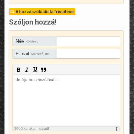
A hozzászóláslista frissítése
Szóljon hozzá!
Név
Kötelező
E-mail
Kötelező, de rejtve marad
2000
karakter maradt