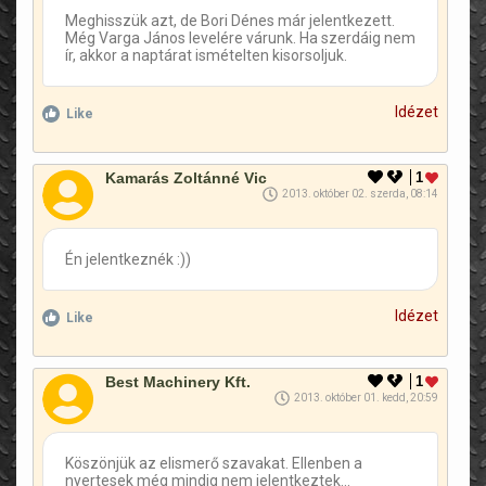
Meghisszük azt, de Bori Dénes már jelentkezett.
Még Varga János levelére várunk. Ha szerdáig nem
ír, akkor a naptárat ismételten kisorsoljuk.
Idézet
Like
Kamarás Zoltánné Vic
1
2013. október 02. szerda, 08:14
Én jelentkeznék :))
Idézet
Like
Best Machinery Kft.
1
2013. október 01. kedd, 20:59
Köszönjük az elismerő szavakat. Ellenben a
nyertesek még mindig nem jelentkeztek...