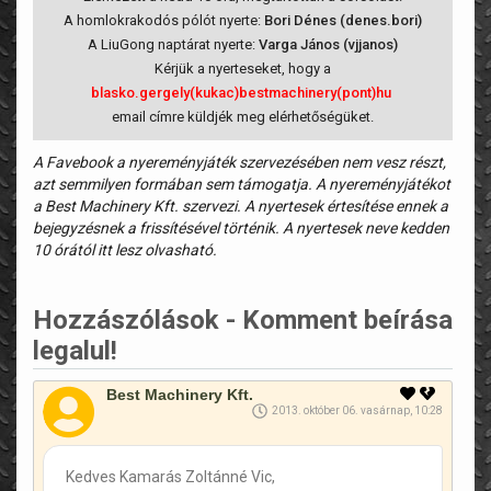
A homlokrakodós pólót nyerte:
Bori Dénes (denes.bori)
A LiuGong naptárat nyerte:
Varga János (vjjanos)
Kérjük a nyerteseket, hogy a
blasko.gergely(kukac)bestmachinery(pont)hu
email címre küldjék meg elérhetőségüket.
A Favebook a nyereményjáték szervezésében nem vesz részt,
azt semmilyen formában sem támogatja. A nyereményjátékot
a Best Machinery Kft. szervezi. A nyertesek értesítése ennek a
bejegyzésnek a frissítésével történik. A nyertesek neve kedden
10 órától itt lesz olvasható.
Hozzászólások - Komment beírása
legalul!
Best Machinery Kft.
2013. október 06. vasárnap, 10:28
Kedves Kamarás Zoltánné Vic,