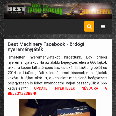
Menü
Best Machinery Facebook - ördögi
nyereményjáték
Ismételten nyereményjátékot hirdettünk. Egy ördögi
nyereményjátékot. Ha az alábbi bejegyzés eléri a 666 lájkot,
akkor a képen látható speciális, kis-szériás LiuGong pólót és
2014-es LiuGong fali kalendáriumot kisorsoljuk a lájkolók
között. A lájkot akár itt, a kép alatt megjelenő beágyazott
bejegyzésen is lehet nyomogatni. Vajon összegyűlik a 666
kedvelés???
UPDATE! NYERTESEK NÉVSORA A
BEJEGYZÉSBEN!