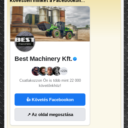
Kövessen minket a Facebookon...
Best Machinery Kft.
+22k
Csatlakozzon Ön is több mint
22 000
követőnkhöz!
👍 Követés Facebookon
↗ Az oldal megosztása