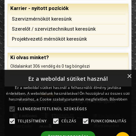
Karrier - nyitott pozíciók
Szervizmérnököt keresünk
Szerelőt / szerviztechnikust keresünk
Projektvezető mérnököt keresünk
Ki olvas minket?
Oldalainkat 306 vendég és 0 tag böngészi
×
Ez a weboldal sütiket használ
Ez a weboldal sütiket használ a felhasználói élmény javítása
érdekében. A weboldalunk használatával Ön hozzájárul az összes süti
Ön itt van:
Főoldal
használatához, a Cookie szabályzatunknak megfelelően.
Bővebben
Best Machinery Facebook - ördögi nyereményjáték
ELENGEDHETETLENÜL SZÜKSÉGES
TELJESÍTMÉNY
CÉLZÁS
FUNKCIONALITÁS