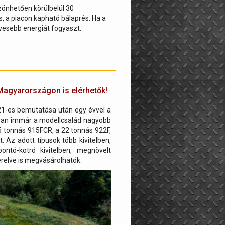
zönhetően körülbelül 30
, a piacon kapható bálaprés. Ha a
evesebb energiát fogyaszt.
Magyarországon is elérhetők!
021-es bemutatása után egy évvel a
tában immár a modellcsalád nagyobb
15 tonnás 915FCR, a 22 tonnás 922F,
 Az adott típusok több kivitelben,
tó-kotró kivitelben, megnövelt
erelve is megvásárolhatók.