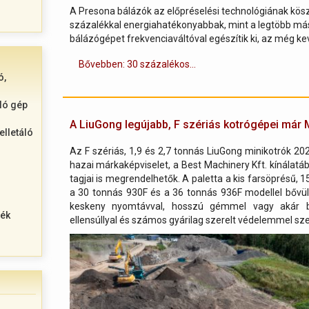
A Presona bálázók az előpréselési technológiának kös
százalékkal energiahatékonyabbak, mint a legtöbb más
bálázógépet frekvenciaváltóval egészítik ki, az még k
Bővebben: 30 százalékos...
ó,
ló gép
A LiuGong legújabb, F szériás kotrógépei már 
elletáló
Az F szériás, 1,9 és 2,7 tonnás LiuGong minikotrók 2
hazai márkaképviselet, a Best Machinery Kft. kínála
tagjai is megrendelhetők. A paletta a kis farsöprésű, 
a 30 tonnás 930F és a 36 tonnás 936F modellel bővült.
keskeny nyomtávval, hosszú gémmel vagy akár bon
dék
ellensúllyal és számos gyárilag szerelt védelemmel sz