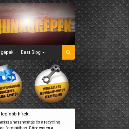
s gépek
Best Blog
legjobb hírek
massza hasznosítás és a recycling
blog formájában.
Görgessen a