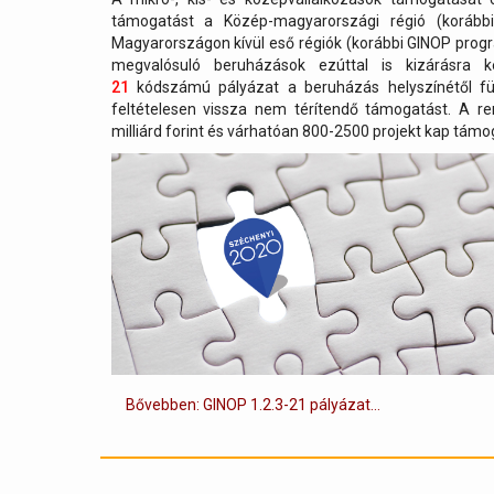
támogatást a Közép-magyarországi régió (koráb
Magyarországon kívül eső régiók (korábbi GINOP pro
megvalósuló beruházások ezúttal is kizárásra 
21
kódszámú pályázat a beruházás helyszínétől füg
feltételesen vissza nem térítendő támogatást. A re
milliárd forint és várhatóan 800-2500 projekt kap támo
Bővebben: GINOP 1.2.3-21 pályázat...