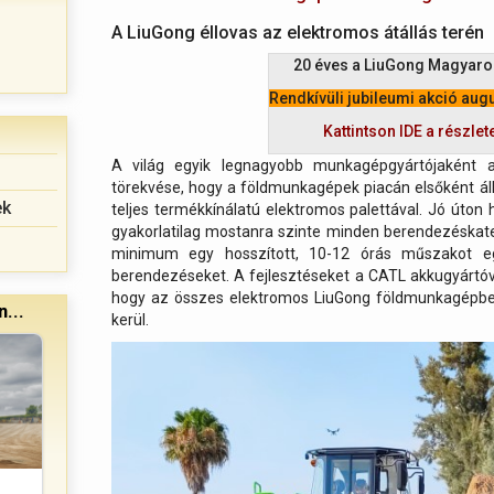
A LiuGong éllovas az elektromos átállás terén
20 éves a LiuGong Magyar
Rendkívüli jubileumi akció aug
Kattintson IDE a részlet
A világ egyik legnagyobb munkagépgyártójaként a 
törekvése, hogy a földmunkagépek piacán elsőként ál
ek
teljes termékkínálatú elektromos palettával. Jó úton 
gyakorlatilag mostanra szinte minden berendezéskate
minimum egy hosszított, 10-12 órás műszakot egy
berendezéseket. A fejlesztéseket a CATL akkugyártóv
hogy az összes elektromos LiuGong földmunkagépb
...
kerül.