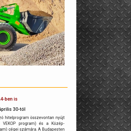
24-ben is
rilis 30-tól
lzó hitelprogram összevontan nyújt
bi VEKOP program) és a Közép-
gram) cégei számára. A Budapesten