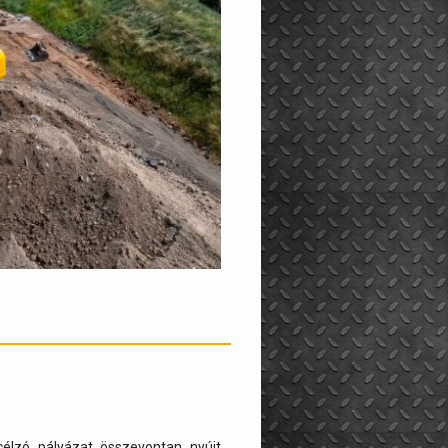
célzó pályázat összevontan nyújt