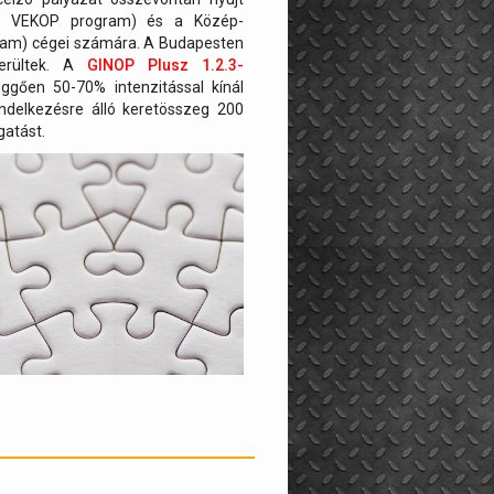
bi VEKOP program) és a Közép-
gram) cégei számára. A Budapesten
kerültek. A
GINOP Plusz 1.2.3-
gően 50-70% intenzitással kínál
ndelkezésre álló keretösszeg 200
gatást.