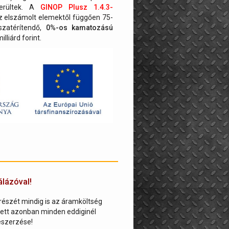
kerültek. A
GINOP Plusz 1.4.3-
az elszámolt elemektől függően 75-
szatérítendő,
0%-os kamatozású
lliárd forint.
lázóval!
észét mindig is az áramköltség
llett azonban minden eddiginél
eszerzése!