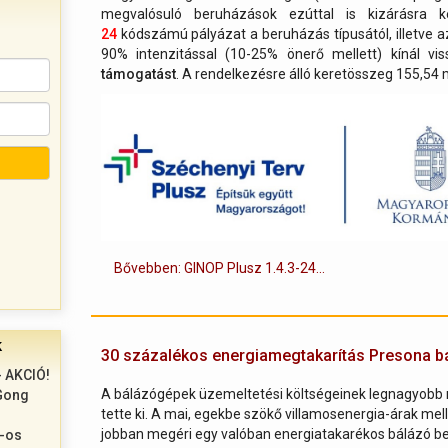
megvalósuló beruházások ezúttal is kizárásra 
24
kódszámú pályázat a beruházás típusától, illetve 
90% intenzitással (10-25% önerő mellett) kínál vis
támogatást
. A rendelkezésre álló keretösszeg 155,54 mi
Bővebben: GINOP Plusz 1.4.3-24...
k
30 százalékos energiamegtakarítás Presona bá
 AKCIÓ!
A bálázógépek üzemeltetési költségeinek legnagyobb r
Gong
tette ki. A mai, egekbe szökő villamosenergia-árak me
jobban megéri egy valóban energiatakarékos bálázó b
%-os