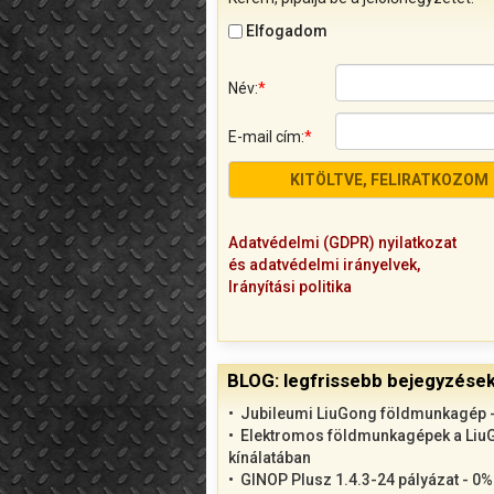
Elfogadom
Név:
*
E-mail cím:
*
Adatvédelmi (GDPR) nyilatkozat
és adatvédelmi irányelvek,
Irányítási politika
BLOG: legfrissebb bejegyzése
Jubileumi LiuGong földmunkagép -
Elektromos földmunkagépek a Liu
kínálatában
GINOP Plusz 1.4.3-24 pályázat - 0