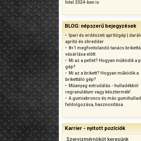
hitel 2024-ben is
BLOG: népszerű bejegyzések
Ipari és erdészeti aprítógép | darál
aprító és shredder
8+1 megfontolandó tanács brikettá
vásárlása előtt
Mi az a pellet? Hogyan működik a p
gép?
Mi az a brikett? Hogyan működik a
brikettáló gép?
Műanyag extrudálás - hulladékból
regranulátum vagy késztermék!
A gumiabroncs és más gumihulla
feldolgozása, hasznosítása
Karrier - nyitott pozíciók
Szervizmérnököt keresünk