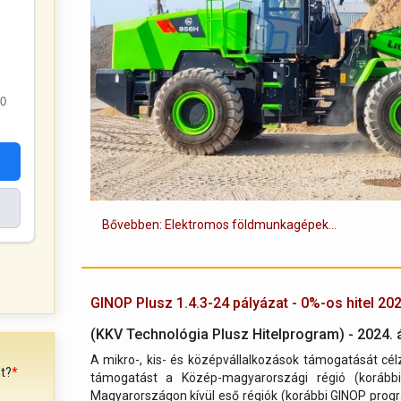
0
Bővebben: Elektromos földmunkagépek...
GINOP Plusz 1.4.3-24 pályázat - 0%-os hitel 20
(KKV Technológia Plusz Hitelprogram) - 2024. áp
A mikro-, kis- és középvállalkozások támogatását cé
t?
*
támogatást a Közép-magyarországi régió (koráb
Magyarországon kívül eső régiók (korábbi GINOP pro