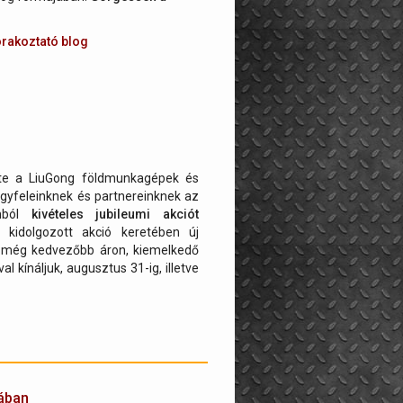
órakoztató blog
te a LiuGong földmunkagépek és
gyfeleinknek és partnereinknek az
omból
kivételes jubileumi akciót
 kidolgozott akció keretében új
még kedvezőbb áron, kiemelkedő
l kínáljuk, augusztus 31-ig, illetve
ában