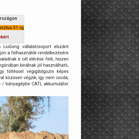
országon
usztus 31-ig
ekért
LiuGong vállalatcsoport elszánt
ljon a felhasználók rendelkezésére
haladnak e cél elérése felé, hiszen
góriában kínálnak jól használható,
 töltéssel végigdolgozni képes
al közösen végzik, így nem csoda,
e / bányagépbe CATL akkumulátor