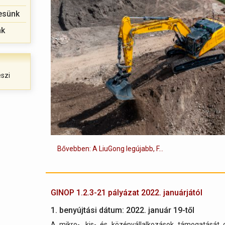
resünk
nk
észi
Bővebben: A LiuGong legújabb, F...
GINOP 1.2.3-21 pályázat 2022. januárjától
1. benyújtási dátum: 2022. január 19-től
A mikro-, kis- és középvállalkozások támogatását 