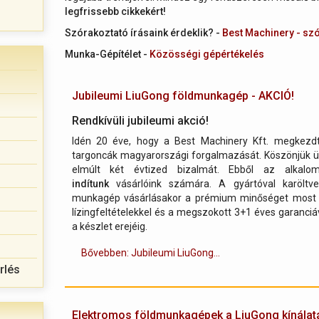
legfrissebb cikkekért!
Szórakoztató írásaink érdeklik? -
Best Machinery - sz
Munka-Gépítélet -
Közösségi gépértékelés
Jubileumi LiuGong földmunkagép - AKCIÓ!
Rendkívüli jubileumi akció!
Idén 20 éve, hogy a Best Machinery Kft. megkezd
targoncák magyarországi forgalmazását. Köszönjük ü
elmúlt két évtized bizalmát. Ebből az alkal
indítunk
vásárlóink számára. A gyártóval karöltve
munkagép vásárlásakor a prémium minőséget most 
lízingfeltételekkel és a megszokott 3+1 éves garanciáva
a készlet erejéig.
Bővebben: Jubileumi LiuGong...
rlés
Elektromos földmunkagépek a LiuGong kínálat