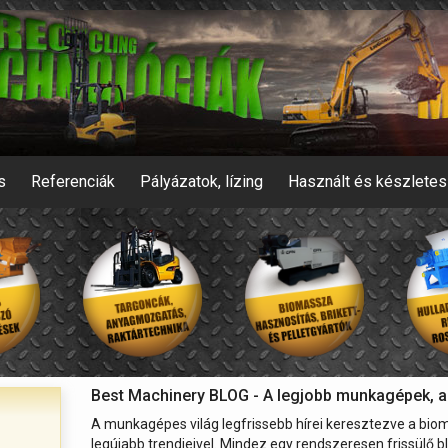
s
Referenciák
Pályázatok, lízing
Használt és készlete
Best Machinery BLOG - A legjobb munkagépek, a 
A munkagépes világ legfrissebb hírei keresztezve a bio
legújabb trendjeivel. Mindez egy rendszeresen frissülő 