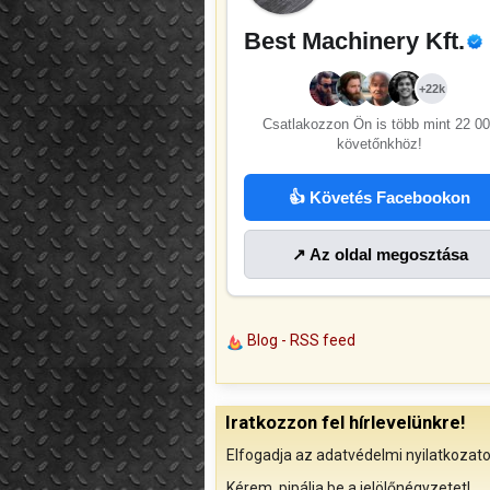
Best Machinery Kft.
+22k
Csatlakozzon Ön is több mint
22 00
követőnkhöz!
👍 Követés Facebookon
↗ Az oldal megosztása
Blog - RSS feed
Iratkozzon fel hírlevelünkre!
Elfogadja az adatvédelmi nyilatkozato
Kérem, pipálja be a jelölőnégyzetet!