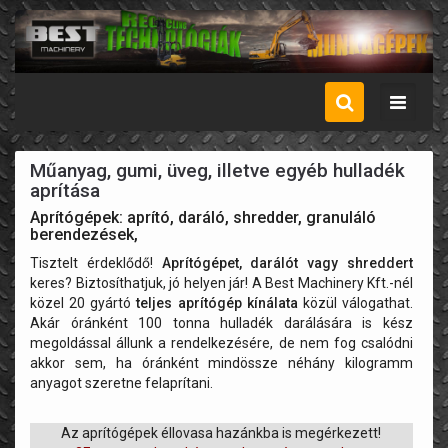
Menü
Műanyag, gumi, üveg, illetve egyéb hulladék
aprítása
Aprítógépek: aprító, daráló, shredder, granuláló
berendezések,
Tisztelt érdeklődő!
Aprítógépet, darálót vagy shreddert
keres? Biztosíthatjuk, jó helyen jár! A Best Machinery Kft.-nél
közel 20 gyártó
teljes aprítógép kínálata
közül válogathat.
Akár óránként 100 tonna hulladék darálására is kész
megoldással állunk a rendelkezésére, de nem fog csalódni
akkor sem, ha óránként mindössze néhány kilogramm
anyagot szeretne felaprítani.
Az aprítógépek éllovasa hazánkba is megérkezett!