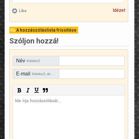
Idézet
Like
A hozzászóláslista frissítése
Szóljon hozzá!
Név
Kötelező
E-mail
Kötelező, de rejtve marad