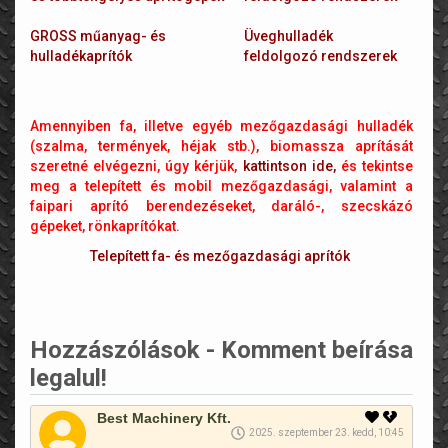
GROSS műanyag- és
Üveghulladék
hulladékaprítók
feldolgozó rendszerek
Amennyiben fa, illetve egyéb mezőgazdasági hulladék
(szalma, termények, héjak stb.), biomassza aprítását
szeretné elvégezni, úgy kérjük,
kattintson ide,
és tekintse
meg a telepített és mobil mezőgazdasági, valamint a
faipari aprító berendezéseket, daráló-, szecskázó
gépeket, rönkaprítókat.
Telepített fa- és mezőgazdasági aprítók
Hozzászólások - Komment beírása
legalul!
Best Machinery Kft.
2025. szeptember 23. kedd, 10:45