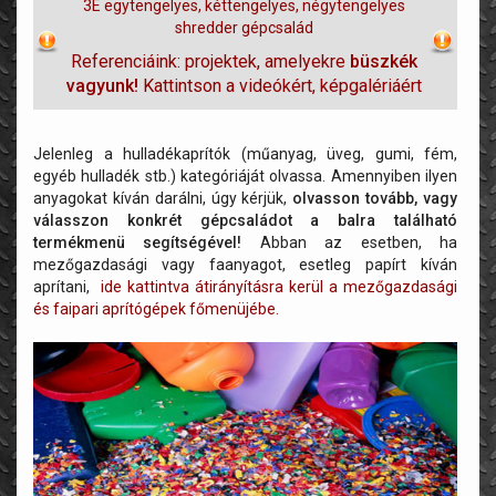
3E egytengelyes, kéttengelyes, négytengelyes
shredder gépcsalád
Referenciáink: projektek, amelyekre
büszkék
vagyunk!
Kattintson a videókért, képgalériáért
Jelenleg a hulladékaprítók (műanyag, üveg, gumi, fém,
egyéb hulladék stb.) kategóriáját olvassa. Amennyiben ilyen
anyagokat kíván darálni, úgy kérjük,
olvasson tovább, vagy
válasszon konkrét gépcsaládot a balra található
termékmenü segítségével!
Abban az esetben, ha
mezőgazdasági vagy faanyagot, esetleg papírt kíván
aprítani,
ide kattintva átirányításra kerül a mezőgazdasági
és faipari aprítógépek főmenüjébe.