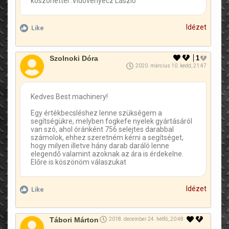
köszönettel :Vidovenyecz László
Idézet
Like
Szolnoki Dóra
1
2020. március 10. kedd, 21:47
Kedves Best machinery!
Egy értékbecsléshez lenne szükségem a
segítségükre, melyben fogkefe nyelek gyártásáról
van szó, ahol óránként 756 selejtes darabbal
számolok, ehhez szeretném kérni a segítséget,
hogy milyen illetve hány darab daráló lenne
elegendő valamint azoknak az ára is érdekelne.
Előre is köszönöm válaszukat
Idézet
Like
Tábori Márton
2018. december 24. hétfő, 20:48