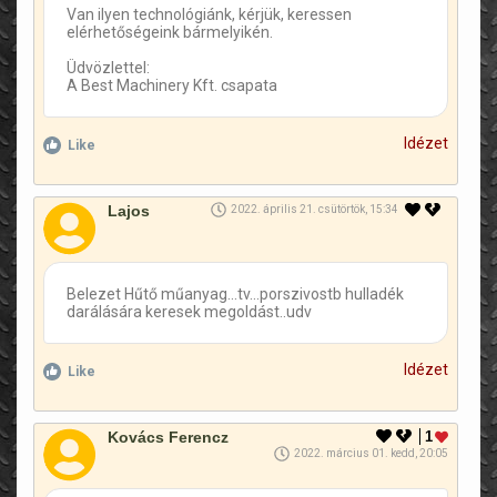
Van ilyen technológiánk, kérjük, keressen
elérhetőségeink bármelyikén.
Üdvözlettel:
A Best Machinery Kft. csapata
Idézet
Like
Lajos
2022. április 21. csütörtök, 15:34
Belezet Hűtő műanyag...tv...porszivostb hulladék
darálására keresek megoldást..udv
Idézet
Like
Kovács Ferencz
1
2022. március 01. kedd, 20:05