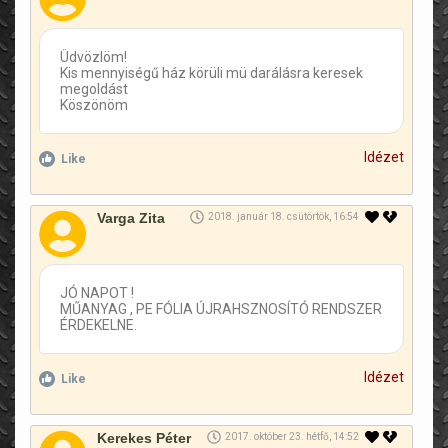
Üdvözlöm!
Kis mennyiségű ház körüli mü darálásra keresek
megoldást
Köszönöm
Idézet
Like
Varga Zita
2018. január 18. csütörtök, 16:54
JÓ NAPOT !
MŰANYAG , PE FÓLIA ÚJRAHSZNOSÍTÓ RENDSZER
ÉRDEKELNE.
Idézet
Like
Kerekes Péter
2017. október 23. hétfő, 14:52