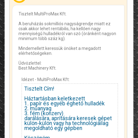
Tisztelt MultiProMax Kft.
A beruházás sokmilliós nagyságrendje miatt ez
csak akkor lehet rentábilis, ha kellően nagy
mennyiségű hulladékról van szó (óránként nagyon
minimum több száz kg).
Mindemellett keressük önöket a megadott
elérhetőségeken.
Üdvözlettel:
Best Machinery Kft.
Idézet - MultiProMax Kft:
Tisztelt Cím!
Háztartásban keletkezett
1. papír és egyéb éghető hulladék
2. műanyag
3. fém (konzerv)
darálására, aprítására keresek gépet
külön-külön vagy ha technológiailag
megoldható egy gépben