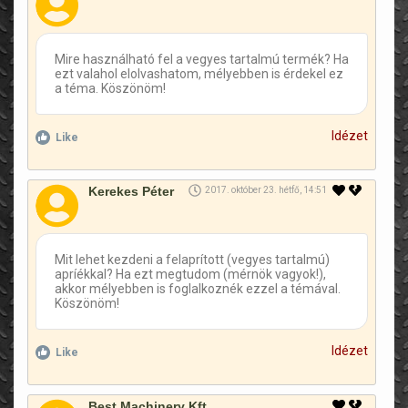
Mire használható fel a vegyes tartalmú termék? Ha
ezt valahol elolvashatom, mélyebben is érdekel ez
a téma. Köszönöm!
Idézet
Like
Kerekes Péter
2017. október 23. hétfő, 14:51
Mit lehet kezdeni a felaprított (vegyes tartalmú)
apríékkal? Ha ezt megtudom (mérnök vagyok!),
akkor mélyebben is foglalkoznék ezzel a témával.
Köszönöm!
Idézet
Like
Best Machinery Kft.