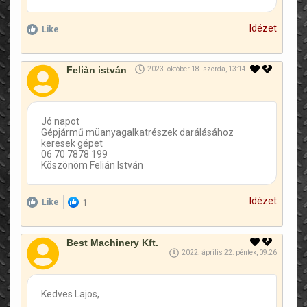
Idézet
Like
Feliàn istván
2023. október 18. szerda, 13:14
Jó napot
Gépjármű müanyagalkatrészek darálásához
keresek gépet
06 70 7878 199
Köszönöm Felián István
Idézet
Like
1
Best Machinery Kft.
2022. április 22. péntek, 09:26
Kedves Lajos,