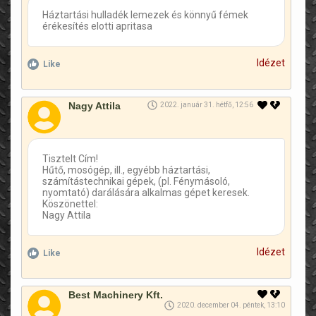
Háztartási hulladék lemezek és könnyű fémek
érékesítés elotti apritasa
Idézet
Like
Nagy Attila
2022. január 31. hétfő, 12:56
Tisztelt Cím!
Hűtő, mosógép, ill., egyébb háztartási,
számítástechnikai gépek, (pl. Fénymásoló,
nyomtató) darálására alkalmas gépet keresek.
Köszönettel:
Nagy Attila
Idézet
Like
Best Machinery Kft.
2020. december 04. péntek, 13:10