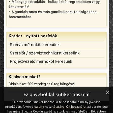
Műanyag extrudálás - hulladékból regranulátum vagy
késztermék!
A gumiabroncs és más gumihulladék feldolgozása,
hasznosítása
Karrier - nyitott pozíciók
Szervizmérnököt keresünk
Szerelőt / szerviztechnikust keresünk
Projektvezető mérnököt keresünk
Ki olvas minket?
Oldalainkat 209 vendég és 0 tag böngészi
×
Ez a weboldal sütiket használ
Ez a weboldal sütiket használ a felhasználói élmény javítása
érdekében. A weboldalunk használatával Ön hozzájárul az összes süti
Ön itt van:
Főoldal
Hulladék feldolgozása
használatához, a Cookie szabályzatunknak megfelelően.
Bővebben
Shredderek, aprítók, granulálók