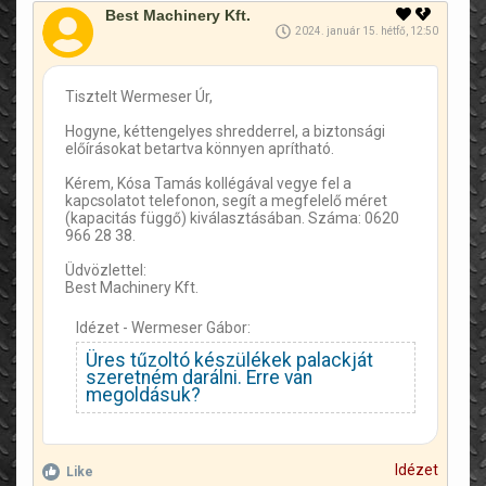
Best Machinery Kft.
2024. január 15. hétfő, 12:50
Tisztelt Wermeser Úr,
Hogyne, kéttengelyes shredderrel, a biztonsági
előírásokat betartva könnyen aprítható.
Kérem, Kósa Tamás kollégával vegye fel a
kapcsolatot telefonon, segít a megfelelő méret
(kapacitás függő) kiválasztásában. Száma: 0620
966 28 38.
Üdvözlettel:
Best Machinery Kft.
Idézet - Wermeser Gábor:
Üres tűzoltó készülékek palackját
szeretném darálni. Erre van
megoldásuk?
Idézet
Like