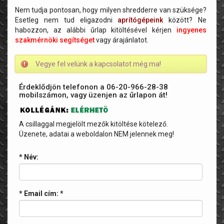
Nem tudja pontosan, hogy milyen shredderre van szüksége?
Esetleg nem tud eligazodni
aprítógépeink
között? Ne
habozzon, az alábbi űrlap kitöltésével kérjen
ingyenes
szakmérnöki segítséget
vagy árajánlatot.
Vegye fel velünk a kapcsolatot még ma!
Érdeklődjön telefonon a 06-20-966-28-38
mobilszámon, vagy üzenjen az űrlapon át!
A csillaggal megjelölt mezők kitöltése kötelező.
Üzenete, adatai a weboldalon NEM jelennek meg!
* Név:
* Email cím:
*