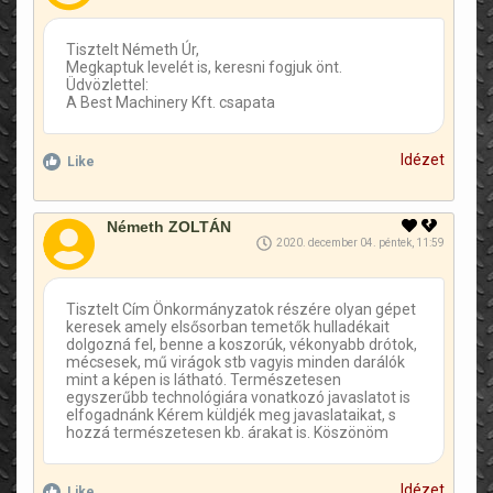
Tisztelt Németh Úr,
Megkaptuk levelét is, keresni fogjuk önt.
Üdvözlettel:
A Best Machinery Kft. csapata
Idézet
Like
Németh ZOLTÁN
2020. december 04. péntek, 11:59
Tisztelt Cím Önkormányzatok részére olyan gépet
keresek amely elsősorban temetők hulladékait
dolgozná fel, benne a koszorúk, vékonyabb drótok,
mécsesek, mű virágok stb vagyis minden darálók
mint a képen is látható. Természetesen
egyszerűbb technológiára vonatkozó javaslatot is
elfogadnánk Kérem küldjék meg javaslataikat, s
hozzá természetesen kb. árakat is. Köszönöm
Idézet
Like