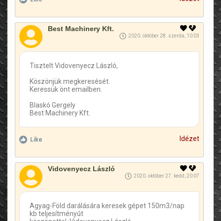
Best Machinery Kft.
2020. október 28. szerda, 10:03
Tisztelt Vidovenyecz László,
Köszönjük megkeresését.
Keressük önt emailben.
Blaskó Gergely
Best Machinery Kft.
Idézet
Like
Vidovenyecz László
2020. október 27. kedd, 20:07
Agyag-Föld darálására keresek gépet 150m3/nap
kb teljesítményűt