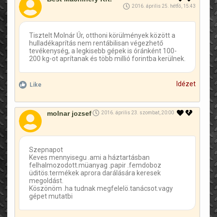
2016. április 25. hétfő, 15:43
Tisztelt Molnár Úr, otthoni körülmények között a
hulladékaprítás nem rentábilisan végezhető
tevékenység, a legkisebb gépek is óránként 100-
200 kg-ot aprítanak és több millió forintba kerülnek.
Idézet
Like
molnar jozsef
2016. április 23. szombat, 20:00
Szepnapot
Keves mennyisegu .ami a háztartásban
felhalmozodott.müanyag .papir .femdoboz
üditös.termékek aprora darálására keresek
megoldást.
Köszönöm .ha tudnak megfelelö.tanácsot.vagy
gépet mutatbi