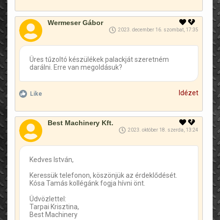
Wermeser Gábor
2023. december 16. szombat, 17:35
Üres tűzoltó készülékek palackját szeretném
darálni. Erre van megoldásuk?
Idézet
Like
Best Machinery Kft.
2023. október 18. szerda, 13:24
Kedves István,
Keressük telefonon, köszönjük az érdeklődését.
Kósa Tamás kollégánk fogja hívni önt.
Üdvözlettel:
Tarpai Krisztina,
Best Machinery