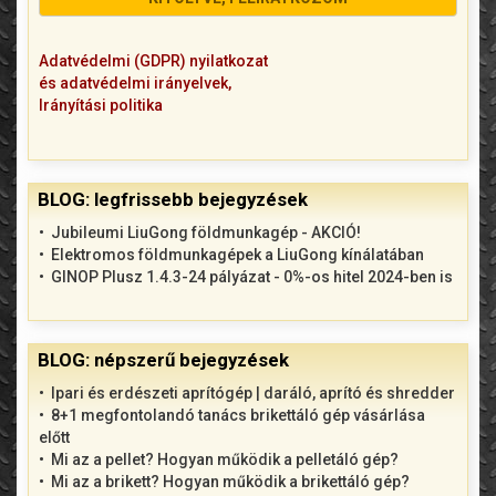
Adatvédelmi (GDPR) nyilatkozat
és adatvédelmi irányelvek,
Irányítási politika
BLOG: legfrissebb bejegyzések
Jubileumi LiuGong földmunkagép - AKCIÓ!
Elektromos földmunkagépek a LiuGong kínálatában
GINOP Plusz 1.4.3-24 pályázat - 0%-os hitel 2024-ben is
BLOG: népszerű bejegyzések
Ipari és erdészeti aprítógép | daráló, aprító és shredder
8+1 megfontolandó tanács brikettáló gép vásárlása
előtt
Mi az a pellet? Hogyan működik a pelletáló gép?
Mi az a brikett? Hogyan működik a brikettáló gép?