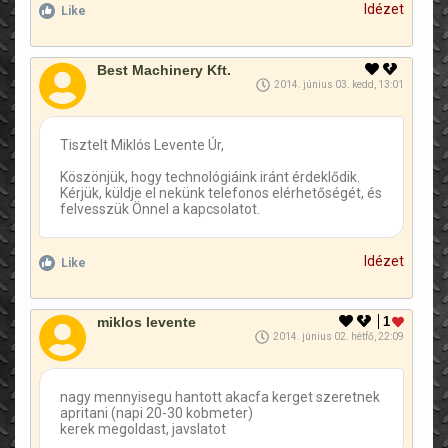
Idézet
Like
Best Machinery Kft.
2014. június 03. kedd, 13:01
Tisztelt Miklós Levente Úr,
Köszönjük, hogy technológiáink iránt érdeklődik.
Kérjük, küldje el nekünk telefonos elérhetőségét, és
felvesszük Önnel a kapcsolatot.
Idézet
Like
miklos levente
1
2014. június 02. hétfő, 22:09
nagy mennyisegu hantott akacfa kerget szeretnek
apritani (napi 20-30 kobmeter)
kerek megoldast, javslatot