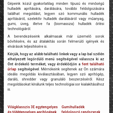
Gépeink közül gyakorlatilag minden típusú és minőségű
hulladék aprítására, darálására, további feldolgozására
találhat megoldást, legyen szó kommunális hulladék
aprításáról, szelektív hulladék darálásáról vagy műanyag,
gumi, üveg, illetve fa (biomassza) hulladék őrlési
technológiáról.
A berendezéseink alkalmasak már üzemelő sorok
bővítésére, és az átalakítás során felmerülő igények és
elvárások teljesítésére is.
Kérjük, hogy az alább található linkek vagy a lap bal szélén
elhelyezett legördülő menü segítségével válassza ki az
Önt érdekelő terméket, vagy érdeklődjön a
fent található
űrlap
segítségével
. Mérnökeink segítenek az Ön számára
ideális megoldás kiválasztásában, legyen szó aprítógép,
daráló, shredder vagy granuláló beszerzéséről. Kész
megoldásokat kínálunk teljes technológiai sor kialakításához
is.
Világklasszis 3E egytengelyes
Gumihulladék
és többtengelyes aprítógépek
feldolgozó rendszerek