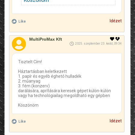
Köszönöm
Idézet
Like
MultiProMax Kft
2025. szeptember 23. kedd, 09:34
Tisztelt Cím!
Háztartásban keletkezett
1. papír és egyéb éghető hulladék
2. műanyag
3. fém (konzerv)
darálására, aprítására keresek gépet külön-külön
vagy ha technológiailag megoldható egy gépben
Köszönöm
Idézet
Like