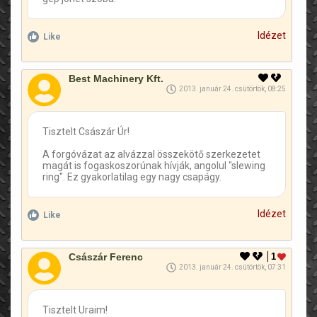
Idézet
Like
Best Machinery Kft.
2013. január 24. csütörtök, 08:25
Tisztelt Császár Úr!
A forgóvázat az alvázzal összekötő szerkezetet
magát is fogaskoszorúnak hívják, angolul "slewing
ring". Ez gyakorlatilag egy nagy csapágy.
Idézet
Like
Császár Ferenc
1
2013. január 24. csütörtök, 07:31
Tisztelt Uraim!