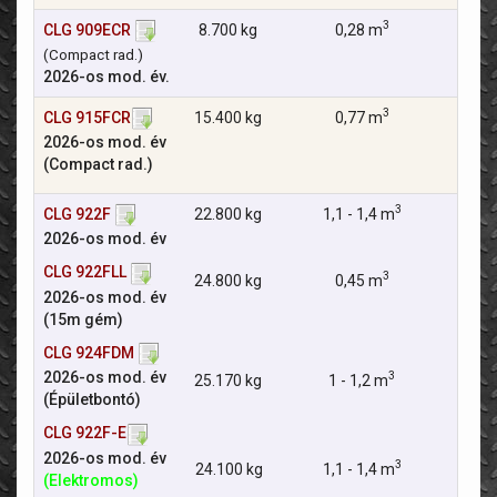
3
CLG 909ECR
8.700 kg
0,28 m
63 
T
(Compact rad.)
2026-os mod. év.
3
CLG 915FCR
15.400 kg
0,77 m
2026-os mod. év
T
(Compact rad.)
3
CLG 922F
22.800 kg
1,1 - 1,4 m
2026-os mod. év
CLG 922FLL
3
24.800 kg
0,45 m
116 
2026-os mod. év
T
(15m gém)
CLG 924FDM
2026-os mod. év
3
25.170 kg
1 - 1,2 m
(Épületbontó)
CLG 922F-E
2026-os mod. év
3
24.100 kg
1,1 - 1,4 m
(Elektromos)