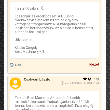
Tisztelt Csákvári Úr!
Köszönjük az érdeklődését. A LiuGong
márkaképviseleteként kizárólag e gyártó
kotrógépeit forgalmazzuk. A kategórián belüli
legkisebb berendezésünk az oldalon is bemutatott,
4 tonnás önsúlyú gép.
Üdvözlettel:
Blaskó Gergely
Best Machinery Kft.
Idézet
Like
Csákvári László
1
2014. március 18. kedd, 14:24
Tisztelt Best Machinery! 4 tonnánál kisebb
minikotrót keresünk. Tudnak ajánlani ilyet? 1-1,5
tonnás berendezés lenne a megfelelő. Kizárólag új
gép jöhet szóba.