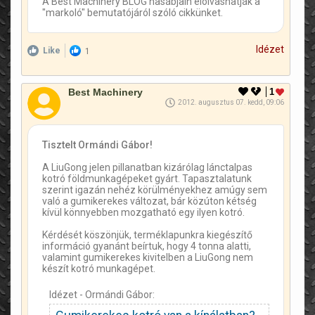
A Best Machinery BLOG hasábjain elolvashatják a
"markoló" bemutatójáról szóló cikkünket.
Idézet
Like
1
Best Machinery
1
2012. augusztus 07. kedd, 09:06
Tisztelt Ormándi Gábor!
A LiuGong jelen pillanatban kizárólag lánctalpas
kotró földmunkagépeket gyárt. Tapasztalatunk
szerint igazán nehéz körülményekhez amúgy sem
való a gumikerekes változat, bár közúton kétség
kívül könnyebben mozgatható egy ilyen kotró.
Kérdését köszönjük, terméklapunkra kiegészítő
információ gyanánt beírtuk, hogy 4 tonna alatti,
valamint gumikerekes kivitelben a LiuGong nem
készít kotró munkagépet.
Idézet - Ormándi Gábor: