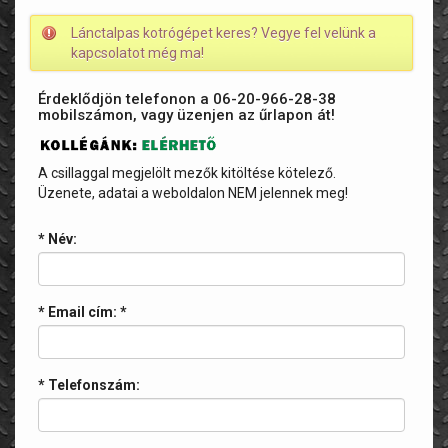
Lánctalpas kotrógépet keres? Vegye fel velünk a
kapcsolatot még ma!
Érdeklődjön telefonon a 06-20-966-28-38
mobilszámon, vagy üzenjen az űrlapon át!
A csillaggal megjelölt mezők kitöltése kötelező.
Üzenete, adatai a weboldalon NEM jelennek meg!
* Név:
* Email cím:
*
* Telefonszám: