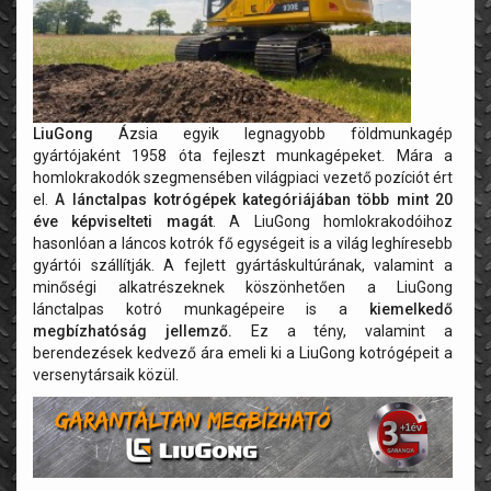
LiuGong
Ázsia egyik legnagyobb földmunkagép
gyártójaként 1958 óta fejleszt munkagépeket. Mára a
homlokrakodók szegmensében világpiaci vezető pozíciót ért
el.
A lánctalpas kotrógépek kategóriájában több mint 20
éve képviselteti magát
. A LiuGong homlokrakodóihoz
hasonlóan a láncos kotrók fő egységeit is a világ leghíresebb
gyártói szállítják. A fejlett gyártáskultúrának, valamint a
minőségi alkatrészeknek köszönhetően a LiuGong
lánctalpas kotró munkagépeire is a
kiemelkedő
megbízhatóság jellemző.
Ez a tény, valamint a
berendezések kedvező ára emeli ki a LiuGong kotrógépeit a
versenytársaik közül.