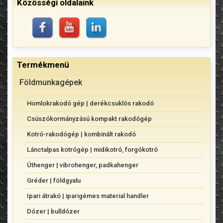
Közösségi oldalaink
Termékmenü
Földmunkagépek
Homlokrakodó gép | derékcsuklós rakodó
Csúszókormányzású kompakt rakodógép
Kotró-rakodógép | kombinált rakodó
Lánctalpas kotrógép | midikotró, forgókotró
Úthenger | vibrohenger, padkahenger
Gréder | földgyalu
Ipari átrakó | iparigémes material handler
Dózer | bulldózer