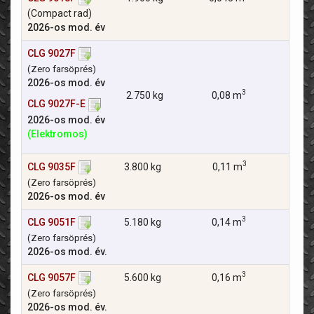
T
(Compact rad)
2026-os mod. év
CLG 9027F
15,2 
T
(Zero farsöprés)
2026-os mod. év
3
2.750 kg
0,08 m
CLG 9027F-E
2026-os mod. év
(Elektromos)
3
CLG 9035F
3.800 kg
0,11 m
21,2
T
(Zero farsöprés)
2026-os mod. év
3
CLG 9051F
5.180 kg
0,14 m
35,5
T
(Zero farsöprés)
2026-os mod. év.
3
CLG 9057F
5.600 kg
0,16 m
35,5
T
(Zero farsöprés)
2026-os mod. év.