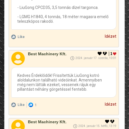
- LiuGong CPCD35, 3,5 tonnás dízel targonca.
- LGMG H1840, 4 tonnás, 18 méter magasra emelő
teleszkópos rakodó.
Idézet
Like
Best Machinery Kft.
1
2024. január 17. szerda, 10:01
Kedves Érdeklődők! Frissítettük LiuGong kotró
aloldalunkon található videóinkat. Amennyiben
még nem látták ezeket, vessenek rájuk egy
pillantást néhány görgetéssel fentebb.
Idézet
Like
1
Best Machinery Kft.
2024. január 15. hétfő, 13:19