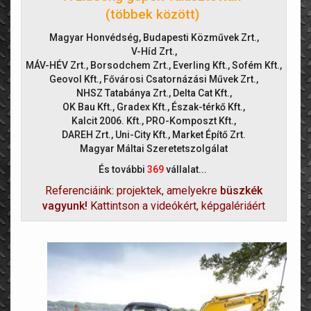
(többek között)
Magyar Honvédség, Budapesti Közművek Zrt.,
V-Híd Zrt.,
MÁV-HÉV Zrt., Borsodchem Zrt., Everling Kft., Sofém Kft.,
Geovol Kft., Fővárosi Csatornázási Művek Zrt.,
NHSZ Tatabánya Zrt., Delta Cat Kft.,
OK Bau Kft., Gradex Kft., Észak-térkő Kft.,
Kalcit 2006. Kft., PRO-Komposzt Kft.,
DAREH Zrt., Uni-City Kft., Market Építő Zrt.
Magyar Máltai Szeretetszolgálat
És további
369
vállalat...
Referenciáink: projektek, amelyekre
büszkék
vagyunk!
Kattintson a videókért, képgalériáért