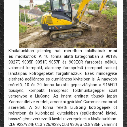
Kínálatunkban jelenleg hat méretben találhatóak
mini
és midikotrók
. A 10 tonna alatti kategóriában a 9018F,
9027F, 9035F, 9051F, 9057F és 909ECR farsöprés nélküli,
valamint kompakt, alacsony farsöprésű (compact radius)
lánctalpas kotrógépeket forgalmazzuk. Ezek mindegyike
elérhető acélláncos és gumiláncos kivitelben is. A nagyobb
méretű, 10 és 20 tonna közötti géposztályban a 915FCR
típusjelű, kompakt farsöprésű földmunkagéppel száll
versenybe a LiuGong. Az imént említett típusok japán
Yanmar, illetve eredeti, amerikai gyártású Cummins motorral
szereltek. A 20 tonna feletti
LiuGong kotrógépek
öt
méretben és különböző kivitelekben (épületbontó kivitel,
hosszú gémszerkezetű kivitel) szerepelnek a kínálatunkban:
CLG 922/924F, CLG 926/928F, CLG 930F, a CLG 936F, valamint