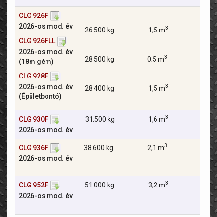
CLG 926F
2026-os mod. év
3
26.500 kg
1,5 m
CLG 926FLL
142 
2026-os mod. év
3
28.500 kg
0,5 m
(18m gém)
T
CLG 928F
2026-os mod. év
3
28.400 kg
1,5 m
(Épületbontó)
3
CLG 930F
31.500 kg
1,6 m
161 k
T
2026-os mod. év
3
CLG 936F
38.600 kg
2,1 m
2026-os mod. év
T
3
CLG 952F
51.000 kg
3,2 m
2026-os mod. év
T