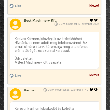
Idézet
Like
Best Machinery Kft.
2019. november 23. szombat, 20:37
Kedves Kármen, köszönjük az érdeklődését.
Hívnánk, de nem adott meg telefonszámot. Az
email címére írtunk, kérem, írja meg a telefonos
elérhetőségét, és azonnal keressük.
Üdvözlettel:
A Best Machinery Kft. csapata
Idézet
Like
Kármen
2019. november 23. szombat, 11:40
Keresünk új homlokrakodót és kotrót a