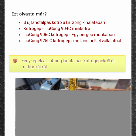
Ezt olvasta már?
3 új lánctalpas kotró a LiuGong kínálatában
Kotrógép - LiuGong 904C minikotró
LiuGong 906C kotrógép - Egy bérgép munkában
LiuGong 925LC kotrógép a hollandiai Piel vállalatnál
Fényképek a LiuGong lánctalpas kotrógépekről és
midikotrókról