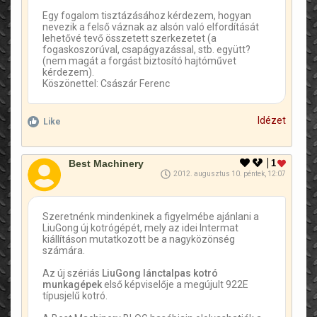
Egy fogalom tisztázásához kérdezem, hogyan
nevezik a felső váznak az alsón való elfordítását
lehetővé tevő összetett szerkezetet (a
fogaskoszorúval, csapágyazással, stb. együtt?
(nem magát a forgást biztosító hajtóművet
kérdezem).
Köszönettel: Császár Ferenc
Idézet
Like
Best Machinery
1
2012. augusztus 10. péntek, 12:07
Szeretnénk mindenkinek a figyelmébe ajánlani a
LiuGong új kotrógépét, mely az idei Intermat
kiállításon mutatkozott be a nagyközönség
számára.
Az új szériás
LiuGong lánctalpas kotró
munkagépek
első képviselője a megújult 922E
típusjelű kotró.