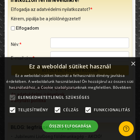
Elfogadja az adatvédelmi nyilatkozatot?
*
Kérem, pipálja be a jelölőnégyzetet!
Elfogadom
Név:
*
E-mail cím:
*
×
Ez a weboldal sütiket használ
Ez a weboldal sütiket használ a felhasználói élmény javítása
érdekében. A weboldalunk használatával Ön hozzájárul az összes süti
használatához, a Cookie szabályzatunknak megfelelően.
Bővebben
Adatvédelmi (GDPR) nyilatkozat
és adatvédelmi irányelvek,
ELENGEDHETETLENÜL SZÜKSÉGES
Irányítási politika
TELJESÍTMÉNY
CÉLZÁS
FUNKCIONALITÁS
ÖSSZES ELFOGADÁSA
BLOG: legfrissebb bejegyzések
Jubileumi LiuGong földmunkagép - AKCIÓ!