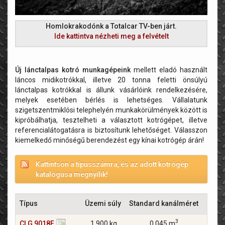
Homlokrakodónk a Totalcar TV-ben járt.
Ide kattintva nézheti meg a felvételt
Új lánctalpas kotró munkagépeink
mellett eladó használt
láncos midikotrókkal, illetve 20 tonna feletti önsúlyú
lánctalpas kotrókkal is állunk vásárlóink rendelkezésére,
melyek esetében bérlés is lehetséges. Vállalatunk
szigetszentmiklósi telephelyén munkakörülmények között is
kipróbálhatja, tesztelheti a választott kotrógépet, illetve
referencialátogatásra is biztosítunk lehetőséget. Válasszon
kiemelkedő minőségű berendezést egy kínai kotrógép árán!
Kattintson a típusszámra, és az adott kotrógép
katalógusa megnyílik!
Típus
Üzemi súly
Standard kanálméret
M
3
CLG 9018F
1.900 kg
0,045 m
13,4