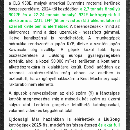
a CLG 950E, melyek amerikai Cummins motorral kerülnek
összeszerelésre. 2024-től kezdődően
a 2,7 tonnás önsúlyú
9027F és a 22-24 tonnás önsúlyú 922F kotrógépek full
elektromos, CATL LFP (lítium-vasfoszfát) akkumulátorral
szerelt kivitelben is elérhetőek.
A berendezések - mind az
elektromos, mind a dízel üzeműek - hosszított gémmel,
illetve kanálszárral is rendelhetőek. A munkagépek
hidraulika rendszerét a japán KYB, illetve a szintén japán
Kawasaki cég szállítja. A gépek közül több típus
összeszerelése a
LiuGong európai gyáregységében
2
történik, ahol a közel 50.000 m
-es területen a
kontinens
alkatrészraktára
is kialakításra került. Ebből adódóan az
azonnali alkatrészellátás még abban az esetben is
biztosított, ha az igényelt cikkszám a Best Machinery saját
raktárából nem elérhető.
A típusok elnevezésében az első szám (9)
a lánctalpas
kotrók megnevezése
, míg a második két szám az üzemi
súlyra utal. Lentebb görgetve letölthető katalógusokat,
valamint videó- és képgalériát talál.
Újdonság!
Már hazánkban is elérhetőek a LiuGong
kotrógépek 2025-ös, modelfrissítésen átesett
és akár full