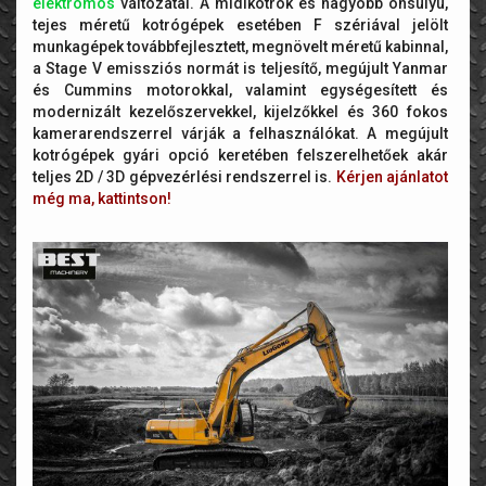
elektromos
változatai. A midikotrók és nagyobb önsúlyú,
tejes méretű kotrógépek esetében F szériával jelölt
munkagépek továbbfejlesztett, megnövelt méretű kabinnal,
a Stage V emissziós normát is teljesítő, megújult Yanmar
és Cummins motorokkal, valamint egységesített és
modernizált kezelőszervekkel, kijelzőkkel és 360 fokos
kamerarendszerrel várják a felhasználókat. A megújult
kotrógépek gyári opció keretében felszerelhetőek akár
teljes 2D / 3D gépvezérlési rendszerrel is.
Kérjen ajánlatot
még ma, kattintson!