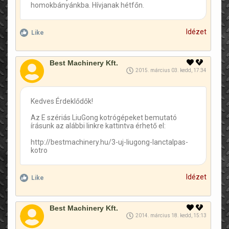
homokbányánkba. Hívjanak hétfőn.
Idézet
Like
Best Machinery Kft.
2015. március 03. kedd, 17:34
Kedves Érdeklődők!
Az E szériás LiuGong kotrógépeket bemutató
írásunk az alábbi linkre kattintva érhető el:
http://bestmachinery.hu/3-uj-liugong-lanctalpas-
kotro
Idézet
Like
Best Machinery Kft.
2014. március 18. kedd, 15:13