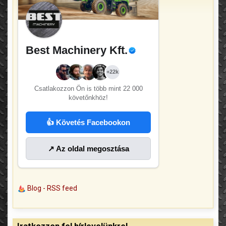
Best Machinery Kft.
+22k
Csatlakozzon Ön is több mint
22 000
követőnkhöz!
👍 Követés Facebookon
↗ Az oldal megosztása
Blog - RSS feed
Iratkozzon fel hírlevelünkre!