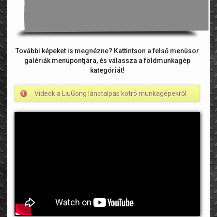
További képeket is megnézne? Kattintson a felső menüsor
galériák menüpontjára, és válassza a földmunkagép
kategóriát!
Videók a LiuGong lánctalpas kotró munkagépekről