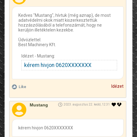
Kedves "Mustang", hívtuk (még aznap), de most
adatvédelmi okok miatt kiszerkesztettük
hozzászólásából a telefonszámát, hogy ne
kerüljön illetéktelen kezekbe.
Üdvözlettel:
Best Machinery Kft.
Idézet - Mustang:
kérem hivjon 0620XXXXXXX
Idézet
Like
Mustang
2023. augusztus 22. kedd, 12:31
kérem hivjon 0620XXXXXXX