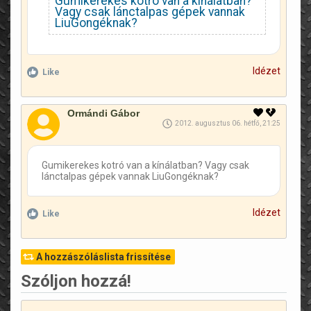
Gumikerekes kotró van a kínálatban?
Vagy csak lánctalpas gépek vannak
LiuGongéknak?
Idézet
Like
Ormándi Gábor
2012. augusztus 06. hétfő, 21:25
Gumikerekes kotró van a kínálatban? Vagy csak
lánctalpas gépek vannak LiuGongéknak?
Idézet
Like
A hozzászóláslista frissítése
Szóljon hozzá!