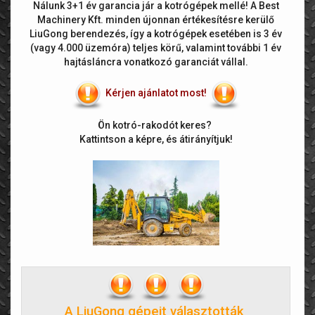
Nálunk 3+1 év garancia jár a kotrógépek mellé! A Best
Machinery Kft. minden újonnan értékesítésre kerülő
LiuGong berendezés, így a kotrógépek esetében is 3 év
(vagy 4.000 üzemóra) teljes körű, valamint további 1 év
hajtásláncra vonatkozó garanciát vállal.
Kérjen ajánlatot most!
Ön kotró-rakodót keres?
Kattintson a képre, és átirányítjuk!
A LiuGong gépeit választották