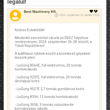
legalul!
Best Machinery Kft.
2024. szeptember 20. péntek, 13:20
Kedves Érdeklődők!
Mindenkit szeretettel várunk az ÉBSZ Gépshow
rendezvényen, 2024. szeptember 26-28. között, a
Tököli Repülőtéren!
A kiállításon többek között a következő gépekkel
leszünk jelen:
- LiuGong 856HE, full elektromos, 20 tonnás
homlokrakodó.
- LiuGong 922FE, full elektromos, 24 tonnás
lánctalpas kotró.
- LiuGong 9027F, 2,7 tonnás gumiláncos kotró.
- LiuGong 835H, 13 tonnás homlokrakodó.
- LiuGong 365B, 3 tonnás csúszókerék-
kormányzású rakodó.