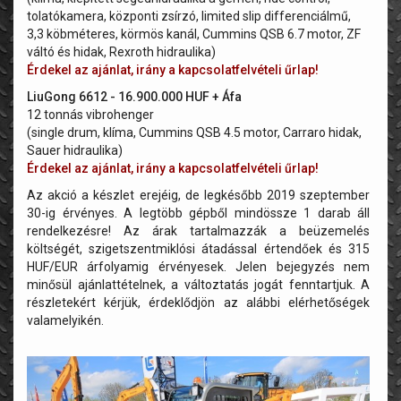
tolatókamera, központi zsírzó, limited slip differenciálmű,
3,3 köbméteres, körmös kanál, Cummins QSB 6.7 motor, ZF
váltó és hidak, Rexroth hidraulika)
Érdekel az ajánlat, irány a kapcsolatfelvételi űrlap!
LiuGong 6612 - 16.900.000 HUF + Áfa
12 tonnás vibrohenger
(single drum, klíma, Cummins QSB 4.5 motor, Carraro hidak,
Sauer hidraulika)
Érdekel az ajánlat, irány a kapcsolatfelvételi űrlap!
Az akció a készlet erejéig, de legkésőbb 2019 szeptember
30-ig érvényes. A legtöbb gépből mindössze 1 darab áll
rendelkezésre! Az árak tartalmazzák a beüzemelés
költségét, szigetszentmiklósi átadással értendőek és 315
HUF/EUR árfolyamig érvényesek. Jelen bejegyzés nem
minősül ajánlattételnek, a változtatás jogát fenntartjuk. A
részletekért kérjük, érdeklődjön az alábbi elérhetőségek
valamelyikén.