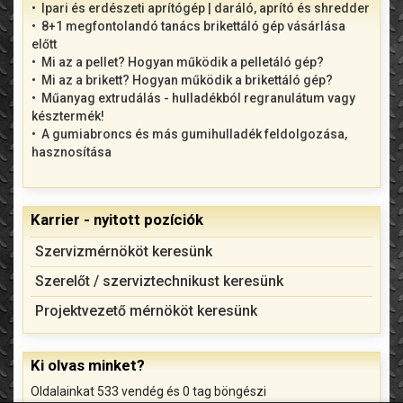
Ipari és erdészeti aprítógép | daráló, aprító és shredder
8+1 megfontolandó tanács brikettáló gép vásárlása
előtt
Mi az a pellet? Hogyan működik a pelletáló gép?
Mi az a brikett? Hogyan működik a brikettáló gép?
Műanyag extrudálás - hulladékból regranulátum vagy
késztermék!
A gumiabroncs és más gumihulladék feldolgozása,
hasznosítása
Karrier - nyitott pozíciók
Szervizmérnököt keresünk
Szerelőt / szerviztechnikust keresünk
Projektvezető mérnököt keresünk
Ki olvas minket?
Oldalainkat 533 vendég és 0 tag böngészi