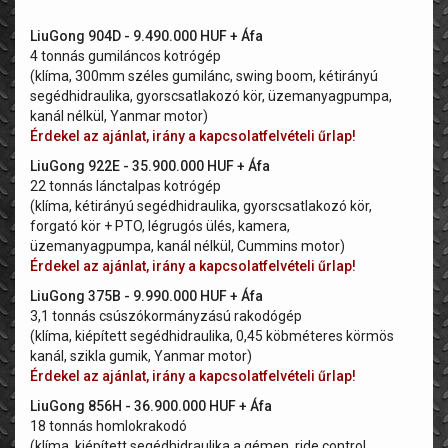
LiuGong 904D - 9.490.000 HUF + Áfa
4 tonnás gumiláncos kotrógép
(klíma, 300mm széles gumilánc, swing boom, kétirányú
segédhidraulika, gyorscsatlakozó kör, üzemanyagpumpa,
kanál nélkül, Yanmar motor)
Érdekel az ajánlat, irány a kapcsolatfelvételi űrlap!
LiuGong 922E - 35.900.000 HUF + Áfa
22 tonnás lánctalpas kotrógép
(klíma, kétirányú segédhidraulika, gyorscsatlakozó kör,
forgató kör + PTO, légrugós ülés, kamera,
üzemanyagpumpa, kanál nélkül, Cummins motor)
Érdekel az ajánlat, irány a kapcsolatfelvételi űrlap!
LiuGong 375B - 9.990.000 HUF + Áfa
3,1 tonnás csúszókormányzású rakodógép
(klíma, kiépített segédhidraulika, 0,45 köbméteres körmös
kanál, szikla gumik, Yanmar motor)
Érdekel az ajánlat, irány a kapcsolatfelvételi űrlap!
LiuGong 856H - 36.900.000 HUF + Áfa
18 tonnás homlokrakodó
(klíma, kiépített segédhidraulika a gémen, ride control,