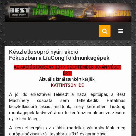
Menü
Készletkisöprő nyári akció
Fókuszban a LiuGong földmunkagépek
AZ AKCIÓS IDŐSZAK 2019. SZEPTEMBER 30-ÁN VÉGET
ÉRT!
Aktuális kínálatunkért kérjük,
KATTINTSON IDE
A jó idő érkeztével feléledt a hazai építőipar, a Best
Machinery csapata sem tétlenkedik. Hatalmas
készletkisöprő akciót indítunk, mely keretében LiuGong
munkagépek kedvező áron történő azonnali beszerzésére
nyílik lehetőség.
A készlet erejéig az alábbi modellek vásárolhatóak meg
európai bázisainkról, továbbra is 3+1 év garanciával.