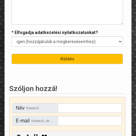
* Elfogadja adatkezelési nyilatkozatunkat?
Szóljon hozzá!
Név
Kötelező
E-mail
Kötelező, de rejtve marad