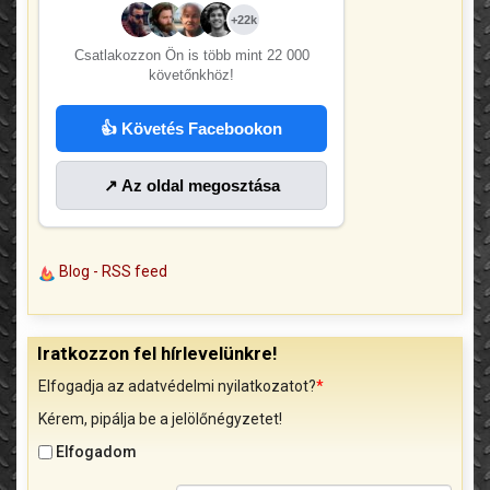
+22k
Csatlakozzon Ön is több mint
22 000
követőnkhöz!
👍 Követés Facebookon
↗ Az oldal megosztása
Blog - RSS feed
Iratkozzon fel hírlevelünkre!
Elfogadja az adatvédelmi nyilatkozatot?
*
Kérem, pipálja be a jelölőnégyzetet!
Elfogadom