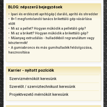
BLOG: népszerű bejegyzések
Ipari és erdészeti aprítógép | daráló, aprító és shredder
8+1 megfontolandó tanács brikettáló gép vásárlása
előtt
Mi az a pellet? Hogyan működik a pelletáló gép?
Mi az a brikett? Hogyan működik a brikettáló gép?
Műanyag extrudálás - hulladékból regranulátum vagy
késztermék!
A gumiabroncs és más gumihulladék feldolgozása,
hasznosítása
Karrier - nyitott pozíciók
Szervizmérnököt keresünk
Szerelőt / szerviztechnikust keresünk
Projektvezető mérnököt keresünk