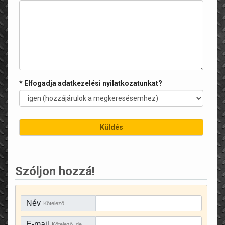
* Elfogadja adatkezelési nyilatkozatunkat?
Szóljon hozzá!
Név
Kötelező
E-mail
Kötelező, de rejtve marad