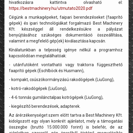
hivatkozásra kattintva olvasható el:
https://bestmachinery.hu/utmutato2020.pdf
Cégünk a munkagépeket, faipari berendezéseket (faaprító
gépek) és ipari technológiákat forgalmazó Best Machinery
Kft. készséggel áll rendelkezésükre a pályázat
benyújtásához szükséges dokumentáció összeállítása,
valamint a megfelelő gép(ek) kiválasztása kapcsán.
Kínálatunkban a teljesség igénye nélkül a programhoz
kapcsolódóan megtalálhatóak:
- utánfutóként vontatható vagy traktorra függeszthető
faaprító gépek (Eschlböck és Husmann),
- kompakt, csúszókormányzású rakodógépek (LiuGong),
- kotró-rakodógépek (LiuGong),
- 4-6 tonnás gumilánctalpas kotrógépek (LiuGong),
- kiegészítő berendezések, adapterek.
Az árérzékenységet szem előtt tartva a Best Machinery Kft.
kidolgozott egy olyan konkrét ajánlatot, mely a támogatási
összegbe (bruttó 15.000.000 forint) is belefér, de az