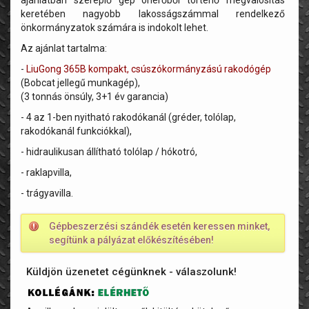
ajánlatban szereplő gép önerőből történő megvalósítás
keretében nagyobb lakosságszámmal rendelkező
önkormányzatok számára is indokolt lehet.
Az ajánlat tartalma:
-
LiuGong 365B kompakt, csúszókormányzású rakodógép
(Bobcat jellegű munkagép),
(3 tonnás önsúly, 3+1 év garancia)
- 4 az 1-ben nyitható rakodókanál (gréder, tolólap,
rakodókanál funkciókkal),
- hidraulikusan állítható tolólap / hókotró,
- raklapvilla,
- trágyavilla.
Gépbeszerzési szándék esetén keressen minket,
segítünk a pályázat előkészítésében!
Küldjön üzenetet cégünknek - válaszolunk!