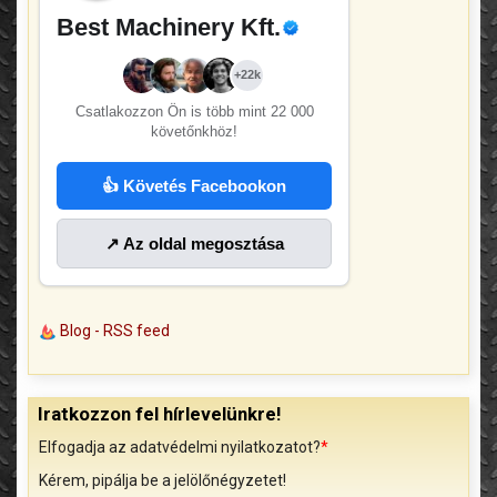
Best Machinery Kft.
+22k
Csatlakozzon Ön is több mint
22 000
követőnkhöz!
👍 Követés Facebookon
↗ Az oldal megosztása
Blog - RSS feed
Iratkozzon fel hírlevelünkre!
Elfogadja az adatvédelmi nyilatkozatot?
*
Kérem, pipálja be a jelölőnégyzetet!