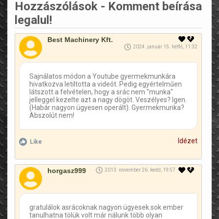
Hozzászólások - Komment beírása
legalul!
Best Machinery Kft.
2024. január 15. hétfő, 11:32
Sajnálatos módon a Youtube gyermekmunkára
hivatkozva letiltotta a videót. Pedig egyértelműen
látszott a felvételen, hogy a srác nem "munka"
jelleggel kezelte azt a nagy dögöt. Veszélyes? Igen.
(Habár nagyon ügyesen operált). Gyermekmunka?
Abszolút nem!
Idézet
Like
horgasz999
2013. november 26. kedd, 19:57
gratulálok asrácoknak nagyon ügyesek.sok ember
tanulhatna tölük volt már nálunk több olyan