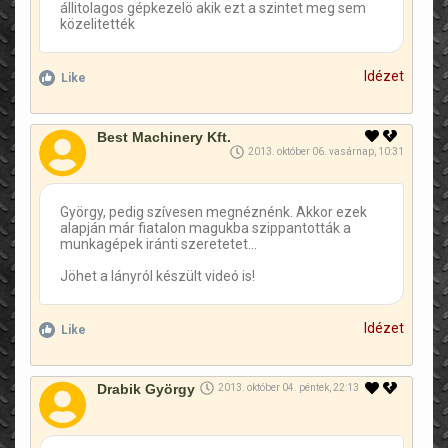
állitolagos gépkezelö akik ezt a szintet meg sem
közelitették
Idézet
Like
Best Machinery Kft.
2013. október 06. vasárnap, 10:31
György, pedig szívesen megnéznénk. Akkor ezek
alapján már fiatalon magukba szippantották a
munkagépek iránti szeretetet...
Jöhet a lányról készült videó is!
Idézet
Like
Drabik György
2013. október 04. péntek, 22:13