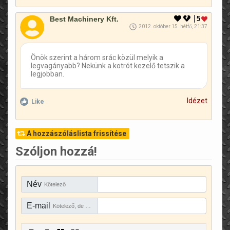
Best Machinery Kft.
5
2012. október 15. hétfő, 21:37
Önök szerint a három srác közül melyik a
legvagányabb? Nekünk a kotrót kezelő tetszik a
legjobban.
Idézet
Like
A hozzászóláslista frissítése
Szóljon hozzá!
Név
Kötelező
E-mail
Kötelező, de rejtve marad