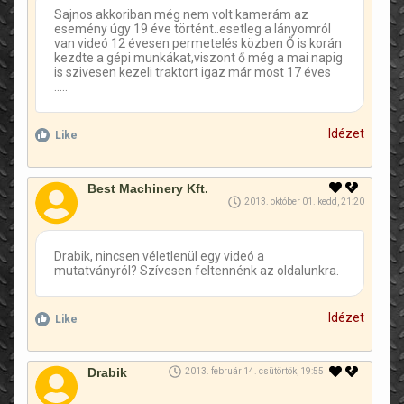
Sajnos akkoriban még nem volt kamerám az
esemény úgy 19 éve történt..esetleg a lányomról
van videó 12 évesen permetelés közben Ő is korán
kezdte a gépi munkákat,viszont ő még a mai napig
is szivesen kezeli traktort igaz már most 17 éves
.....
Idézet
Like
Best Machinery Kft.
2013. október 01. kedd, 21:20
Drabik, nincsen véletlenül egy videó a
mutatványról? Szívesen feltennénk az oldalunkra.
Idézet
Like
Drabik
2013. február 14. csütörtök, 19:55