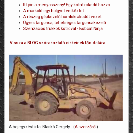
Itt jön a menyasszony! Egy kotró rakodó hozza…
A markoló egy hölgyet vetkőztet
A részeg gépkezelő homlokrakodót vezet
Ügyes targonca, tehetséges targoncakezelő
Szenzációs trükkök kotróval - Bobcat Ninja
Vissza a BLOG szórakoztató cikkeinek főoldalára
A bejegyzést írta: Blaskó Gergely - (
A szerzőről
)