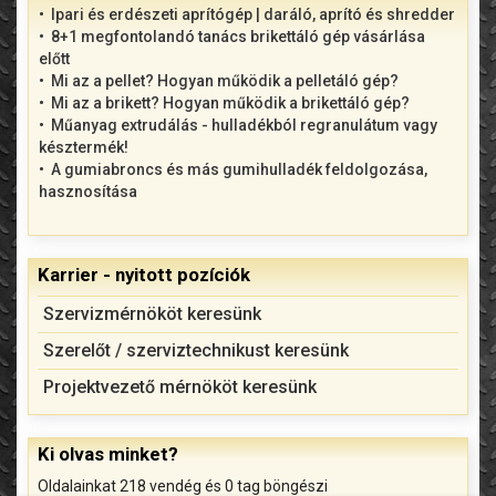
Ipari és erdészeti aprítógép | daráló, aprító és shredder
8+1 megfontolandó tanács brikettáló gép vásárlása
előtt
Mi az a pellet? Hogyan működik a pelletáló gép?
Mi az a brikett? Hogyan működik a brikettáló gép?
Műanyag extrudálás - hulladékból regranulátum vagy
késztermék!
A gumiabroncs és más gumihulladék feldolgozása,
hasznosítása
Karrier - nyitott pozíciók
Szervizmérnököt keresünk
Szerelőt / szerviztechnikust keresünk
Projektvezető mérnököt keresünk
Ki olvas minket?
Oldalainkat 218 vendég és 0 tag böngészi