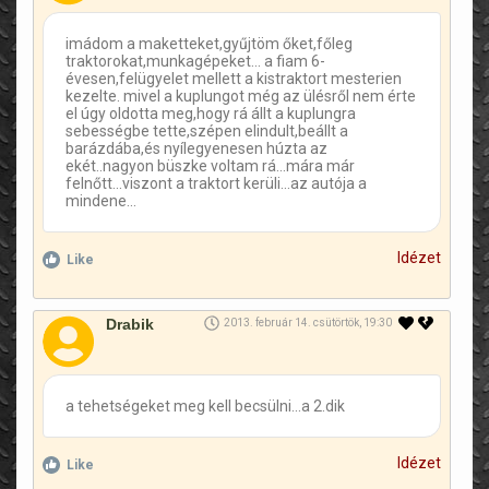
imádom a maketteket,gyűjtöm őket,főleg
traktorokat,munkagépeket... a fiam 6-
évesen,felügyelet mellett a kistraktort mesterien
kezelte. mivel a kuplungot még az ülésről nem érte
el úgy oldotta meg,hogy rá állt a kuplungra
sebességbe tette,szépen elindult,beállt a
barázdába,és nyílegyenesen húzta az
ekét..nagyon büszke voltam rá...mára már
felnőtt...viszont a traktort kerüli...az autója a
mindene...
Idézet
Like
Drabik
2013. február 14. csütörtök, 19:30
a tehetségeket meg kell becsülni...a 2.dik
Idézet
Like