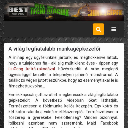
Menü
A világ legfiatalabb munkagépkezelői
A minap egy ügyfelünknél jártunk, és meghökkenve láttuk,
hogy a tulajdonos fia - aki alig múlt kilenc éves - éppen egy
LiuGong kotró-rakodóval
bűvészkedik. A srác meglepő
ügyességgel kezelte a telephelyen pihenő monstrumot. A
találkozó végén jutott eszünkbe, hogy az eseményt akár le is
filmezhettük volna...
Ennek kapcsán jött az ötlet: megkeressük a világ legfiatalabb
gépkezelőit. A következő videóban őket láthatják.
Természetesen a földmunka kellős közepén. Egy kotró és
két kotró-rakodó a videó mellékszereplői. Természetesen a
főszerep a gyerekeké. Felelőtlenség? Minden bizonnyal.
Ítélkezni azonban nem szeretnénk. Majd Facebook