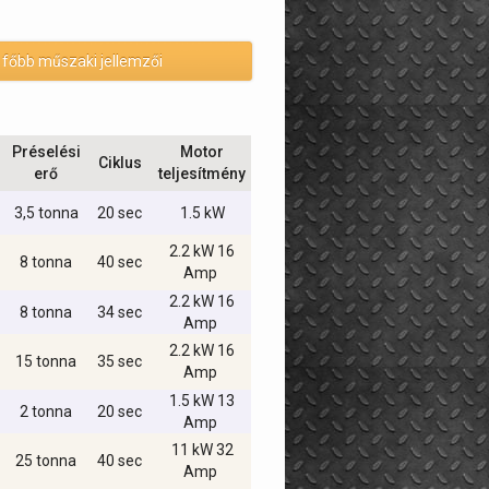
k főbb műszaki jellemzői
Préselési
Motor
Ciklus
erő
teljesítmény
3,5 tonna
20 sec
1.5 kW
2.2 kW 16
8 tonna
40 sec
Amp
2.2 kW 16
8 tonna
34 sec
Amp
2.2 kW 16
15 tonna
35 sec
Amp
1.5 kW 13
2 tonna
20 sec
Amp
11 kW 32
25 tonna
40 sec
Amp