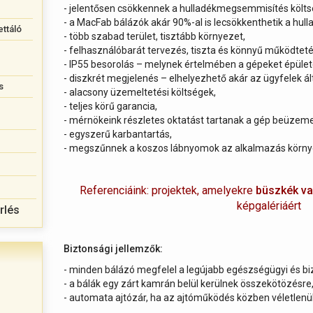
- jelentősen csökkennek a hulladékmegsemmisítés költs
- a MacFab bálázók akár 90%-al is lecsökkenthetik a hul
ettáló
- több szabad terület, tisztább környezet,
- felhasználóbarát tervezés, tiszta és könnyű működteté
- IP55 besorolás – melynek értelmében a gépeket épületen 
- diszkrét megjelenés – elhelyezhető akár az ügyfelek álta
s
- alacsony üzemeltetési költségek,
- teljes körű garancia,
- mérnökeink részletes oktatást tartanak a gép beüzemel
- egyszerű karbantartás,
- megszűnnek a koszos lábnyomok az alkalmazás körny
Referenciáink: projektek, amelyekre
büszkék va
képgalériáért
rlés
Biztonsági jellemzők:
- minden bálázó megfelel a legújabb egészségügyi és bi
- a bálák egy zárt kamrán belül kerülnek összekötözésre
- automata ajtózár, ha az ajtóműködés közben véletlenü