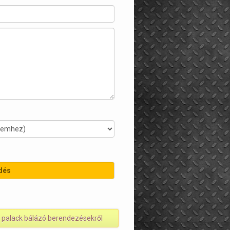
t palack bálázó berendezésekről