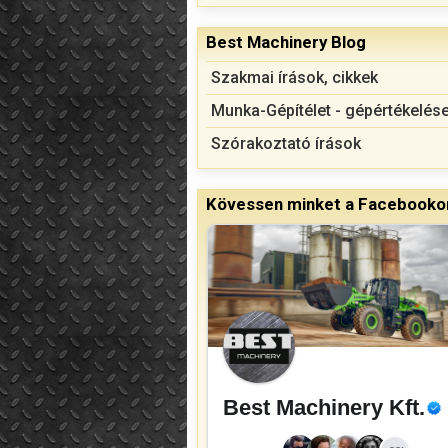
Best Machinery Blog
Szakmai írások, cikkek
Munka-Gépítélet - gépértékelés
Szórakoztató írások
Kövessen minket a Facebookon
Best Machinery Kft.