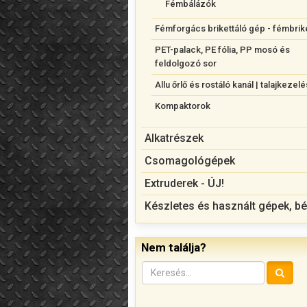
Fémbálázók
Fémforgács brikettáló gép - fémbrik
PET-palack, PE fólia, PP mosó és
feldolgozó sor
Allu őrlő és rostáló kanál | talajkezelé
Kompaktorok
Alkatrészek
Csomagológépek
Extruderek - ÚJ!
Készletes és használt gépek, bé
Nem találja?