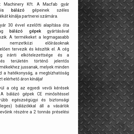
t Machinery Kft. A Macfab gyár
ális bálázó
gépeinek széles
ékát kínálja partnerei számára.
yár 30 évvel ezelőtti alapítása óta
ólag
bálázó gépek
gyártásával
kozik. A termékeket a legmagasabb
ű nemzetközi előírásoknak
lően tervezik és készítik el. A cég
g iránti elkötelezettsége és a
ztés területén történő jelentős
termékekhez jussanak, melyek minden
nd a hatékonyság, a megbízhatóság
 elérhető áron kínálja!
vül a cég az egyedi vevői kérések
n. A bálázó gépek CE minősítéssel
rúbb egészségügyi és biztonsági
őleges) bálázókkal áll a vásárlók
vevőink részére a 2 tonnás préselési