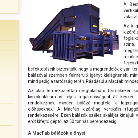
A Bes
vertik
választ
Az ír g
kizár
foglal
szint
megfele
minősé
fejles
befektetéseik biztosítják, hogy a megrendelők olyan 
bálázóval szemben felmerülő igényt kielégítenek, mi
mind pedig a tartósság terén. Ráadásul a Macfab mindezt
Az alap termékpalettán megtalálható termékeken kí
kiszolgálására is teljes rugalmassággal áll késze
rendelkeznek, minden bálázó megfelel a legszigo
előírásoknak. A Macfab kizárólag vertikális (függ
rendelkezésére. Ezen bálázók széles skáláját kínáljuk 
erőt kifejtő géptől az 50 tonnás berendezésig.
A MacFab bálázók előnyei: