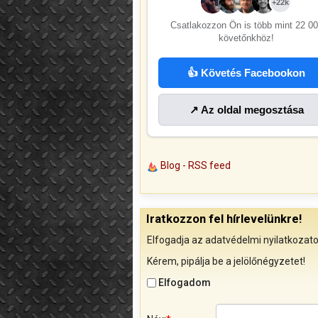
+22k
Csatlakozzon Ön is több mint
22 00
követőnkhöz!
👍 Követés Facebookon
↗ Az oldal megosztása
Blog - RSS feed
Iratkozzon fel hírlevelünkre!
Elfogadja az adatvédelmi nyilatkozato
Kérem, pipálja be a jelölőnégyzetet!
Elfogadom