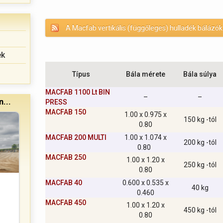
A Macfab vertikális (függőleges) hulladék bálázó
ek
Típus
Bála mérete
Bála súlya
MACFAB 1100 Lt BIN
–
–
...
PRESS
MACFAB 150
1.00 x 0.975 x
150 kg -tól
0.80
MACFAB 200 MULTI
1.00 x 1.074 x
200 kg -tól
0.80
MACFAB 250
1.00 x 1.20 x
250 kg -tól
0.80
MACFAB 40
0.600 x 0.535 x
40 kg
0.460
MACFAB 450
1.00 x 1.20 x
450 kg -tól
0.80