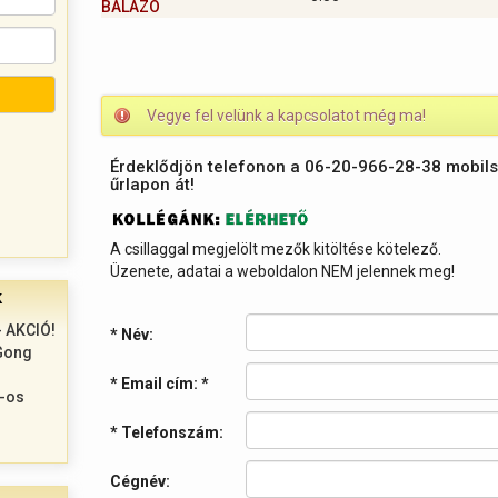
BÁLÁZÓ
Vegye fel velünk a kapcsolatot még ma!
Érdeklődjön telefonon a 06-20-966-28-38 mobil
űrlapon át!
A csillaggal megjelölt mezők kitöltése kötelező.
Üzenete, adatai a weboldalon NEM jelennek meg!
k
 AKCIÓ!
* Név:
Gong
* Email cím:
*
%-os
* Telefonszám:
Cégnév: