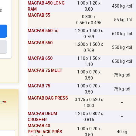
MACFAB 450 LONG
1.00 x 1.20 x
450 kg -tól
RAM
0.80
0
MACFAB 55
0.800 x
55 kg -tól
0.560 x 0.495
MACFAB 550 hd
1.200 x 1.500 x
610 kg -tól
0.769
MACFAB 550
1.200 x 1.500 x
550 kg -tól
0.769
MACFAB 650
1.10 x 1.50 x
650 kg -tól
1.10
MACFAB 75 MULTI
1.00 x 0.70 x
75 kg-tól
0.50
MACFAB 75
1.00 x 0.70 x
75 kg-tól
0.50
MACFAB BAG PRESS
0.175 x 0.520 x
–
t?
*
1.000
MACFAB DRUM
1.210 x 0.802 x
–
CRUSHER
0.816
MACFAB 40
1.00 x 0.70 x
PETPALACK PRÉS
40 kg
0.50