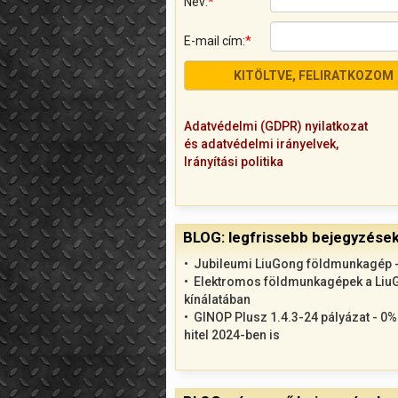
Név:
*
E-mail cím:
*
Adatvédelmi (GDPR) nyilatkozat
és adatvédelmi irányelvek,
Irányítási politika
BLOG: legfrissebb bejegyzése
Jubileumi LiuGong földmunkagép -
Elektromos földmunkagépek a Liu
kínálatában
GINOP Plusz 1.4.3-24 pályázat - 0
hitel 2024-ben is