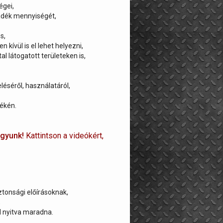
égei,
ladék mennyiségét,
s,
kívül is el lehet helyezni,
l látogatott területeken is,
éséről, használatáról,
ékén.
gyunk!
Kattintson a videókért,
ztonsági előírásoknak,
,
l nyitva maradna.