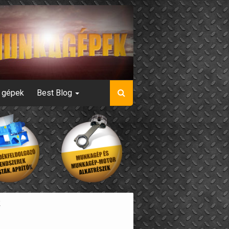
s gépek
Best Blog
k