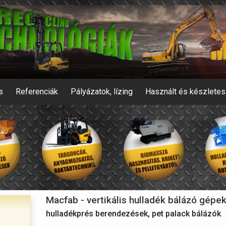
s
Referenciák
Pályázatok, lízing
Használt és készlete
Macfab - vertikális hulladék bálázó gépe
hulladékprés berendezések, pet palack bálázók