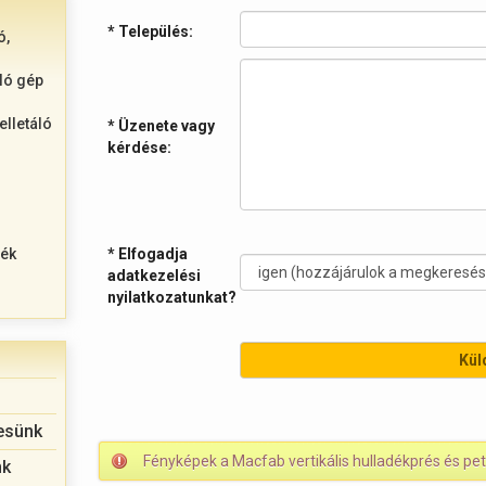
* Település:
ó,
ló gép
elletáló
* Üzenete vagy
kérdése:
* Elfogadja
dék
adatkezelési
nyilatkozatunkat?
resünk
Fényképek a Macfab vertikális hulladékprés és pe
nk