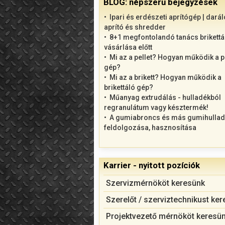
BLOG: népszerű bejegyzések
Ipari és erdészeti aprítógép | darál
aprító és shredder
8+1 megfontolandó tanács brikettá
vásárlása előtt
Mi az a pellet? Hogyan működik a p
gép?
Mi az a brikett? Hogyan működik a
brikettáló gép?
Műanyag extrudálás - hulladékból
regranulátum vagy késztermék!
A gumiabroncs és más gumihulla
feldolgozása, hasznosítása
Karrier - nyitott pozíciók
Szervizmérnököt keresünk
Szerelőt / szerviztechnikust ke
Projektvezető mérnököt keresü