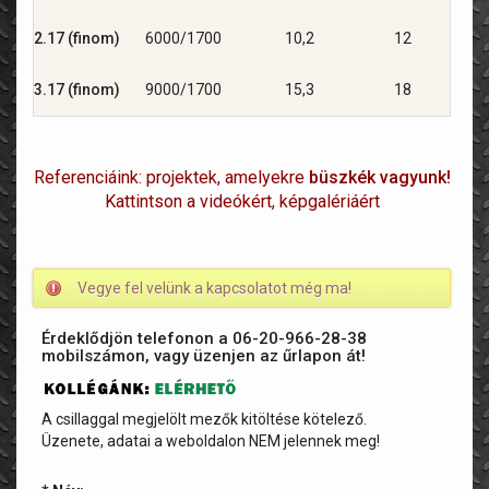
2.17 (finom)
6000/1700
10,2
12
3.17 (finom)
9000/1700
15,3
18
Referenciáink: projektek, amelyekre
büszkék vagyunk!
Kattintson a videókért, képgalériáért
Vegye fel velünk a kapcsolatot még ma!
Érdeklődjön telefonon a 06-20-966-28-38
mobilszámon, vagy üzenjen az űrlapon át!
A csillaggal megjelölt mezők kitöltése kötelező.
Üzenete, adatai a weboldalon NEM jelennek meg!