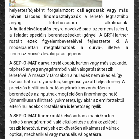
helyettesítőjeként forgalamzott
csillagrosták vagy más
néven tárcsás finomosztályozók
a lehető legtisztább
anyag létrehozására alkalmasak.
A
hulladékválogatás
egyre növekvő piaci szegmenst jelent,
a feladat speciális berendezéseket igényel. A BRT-Hartner
rostáit ezek figyelembevételével fejlesztette ki.
A
modelpalettán megtalálhatóak a durva-, illetve a
finomszemcsés leválogatás gépei is.
A
SEP-O-MAT durva rosták
papír, karton vagy más szakadó,
téphető anyag anyagáramból való válogatását teszik
lehetővé. A masszív tárcsákon a hulladék nem akad el, így
biztosítható a folyamatos, kiegyensúlyozott teljesítmény. A
precíziós beállítási lehetőségeknek köszönhetően a
berendezés az inputnak megfelelően finomhangolható
(dinamikusan állítható lyukméret), így akár az említettektől
eltérő hulladékok rostálására is lehetőség nyílik.
A
SEP-O-MAT finomrosták
elsősorban a papír/karton
frakció anyagáramból való elkülönítése utáni kezelését
teszik lehetővé, melyek ezt követően alkalmassá válnak
optikai, mechanikiai vagy manuális válogatásra.