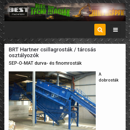
Menü
BRT Hartner csillagrosták / tárcsás
osztályozók
SEP-O-MAT durva- és finomrosták
A
dobrosták