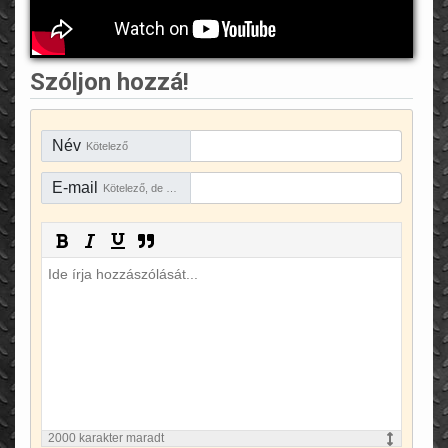
Szóljon hozzá!
Név
Kötelező
E-mail
Kötelező, de rejtve marad
2000
karakter maradt