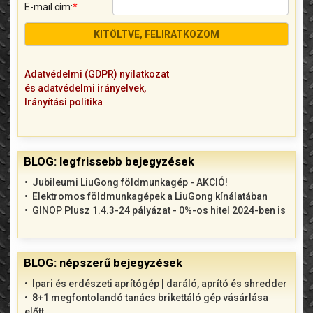
E-mail cím:
*
Adatvédelmi (GDPR) nyilatkozat
és adatvédelmi irányelvek,
Irányítási politika
BLOG: legfrissebb bejegyzések
Jubileumi LiuGong földmunkagép - AKCIÓ!
Elektromos földmunkagépek a LiuGong kínálatában
GINOP Plusz 1.4.3-24 pályázat - 0%-os hitel 2024-ben is
BLOG: népszerű bejegyzések
Ipari és erdészeti aprítógép | daráló, aprító és shredder
8+1 megfontolandó tanács brikettáló gép vásárlása
előtt