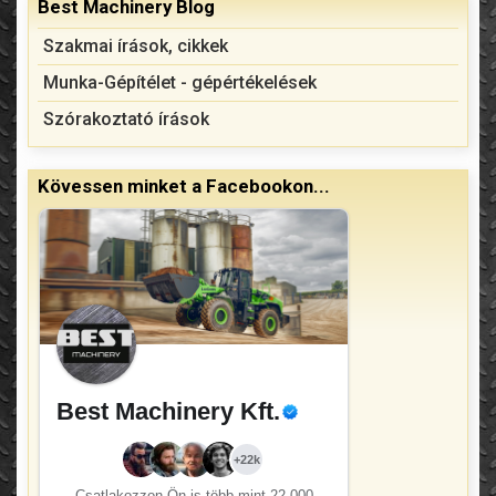
Best Machinery Blog
Szakmai írások, cikkek
Munka-Gépítélet - gépértékelések
Szórakoztató írások
Kövessen minket a Facebookon...
Best Machinery Kft.
+22k
Csatlakozzon Ön is több mint
22 000