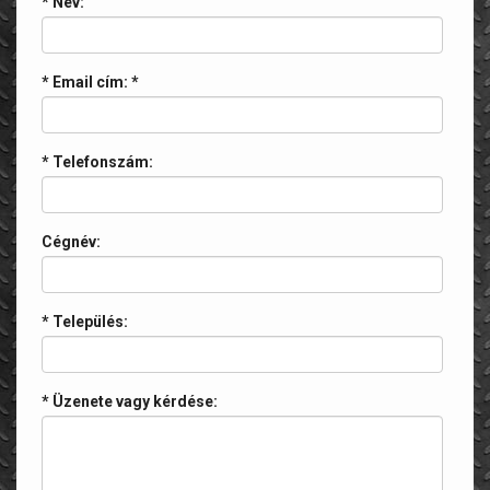
* Név:
* Email cím:
*
* Telefonszám:
Cégnév:
* Település:
* Üzenete vagy kérdése: