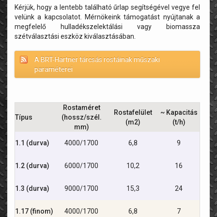
Kérjük, hogy a lentebb található űrlap segítségével vegye fel
velünk a kapcsolatot. Mérnökeink támogatást nyújtanak a
megfelelő hulladékszelektálási vagy biomassza
szétválasztási eszköz kiválasztásában.
A BRT-Hartner tárcsás rostáinak műszaki
paraméterei
Rostaméret
Rostafelület
~ Kapacitás
Típus
(hossz/szél.
(m2)
(t/h)
mm)
1.1 (durva)
4000/1700
6,8
9
1.2 (durva)
6000/1700
10,2
16
1.3 (durva)
9000/1700
15,3
24
1.17 (finom)
4000/1700
6,8
7