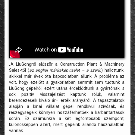
„A LiuGongról először a Construction Plant & Machinery
Sales-től (
az angliai márkaképviselet – a szerk.
) hallottunk,
akikkel már évek óta kapcsolatban állunk. A probléma az
volt, hogy ezelőtt a gyakorlatban semmit sem tudtunk a
LiuGong gépeiről, ezért utána érdeklődtünk a gyártónak, s
sok pozitív visszajelzést kaptunk róluk, valamint
berendezéseik kiváló ár– érték arányáról. A tapasztalatok
alapján a kínai vállalat gépei rendkívül szívósak, és
részegységeik könnyen hozzáférhetőek a karbantartások
során. Ez számunkra a két legfontosabb szempont,
különösképpen azért, mert gépeink állandó használatban
vannak.