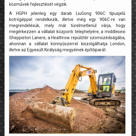
közművek fejlesztését végzik.
A HGPH jelenleg egy darab LiuGong 906C típusjelű
kotrógéppel rendelkezik, illetve még egy 906C-re van
megrendelésük, mely már türelmetlenül várja, hogy
megérkezzen a vállalat központi telephelyére, a middlesexi
Sheppiston Lanere, a Heathrow repülőtér szomszédságába,
ahonnan a vállalat könnyűszerrel kiszolgálhatja London,
illetve az Egyesült Királyság megyéinek építőiparát.