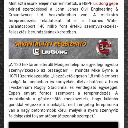
Mint azt írásunk elején már említettük, a HGPH
LiuGong gépe
bérleti szerződéssel a John Jones Civil Engineering &
Groundworks Ltd. használatában van. A midikotró
tereprendezési feladatokat lát el a Thames Water
vállalatcsoport 140 millió font értékű szennyvízkezelés-
fejlesztési beruházásának keretében.
„A 120 hektáron elterülő Modgen telep az egyik legnagyobb
szennyvízkezelő az országban” – mondta Mike Byrne, a
HGPH üzemigazgatója. „Hozzávetőlegesen 1,8 millió embert
szolgál ki Londonban és környékén, illetve határos a híres
Twickenham Rugby Stadionnal és vendéglátó egységgel.
Éppen emiatt fontos szempont a tereprendezés. A
munkálatok a gépkezelőtől megkövetelik, hogy különös
gonddal végezze a munkáját, mert rengeteg terepmunka
van a nagy betontömbök körül, melyek a nyers szennyvíz
feldolgozási folyamatában játszanak szerepet.”