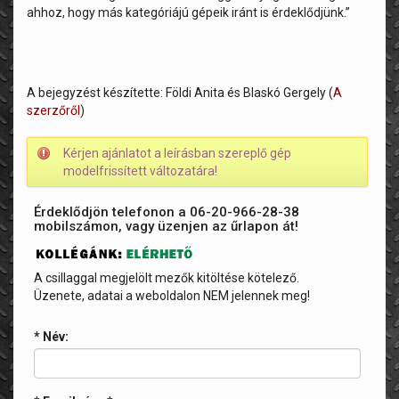
ahhoz, hogy más kategóriájú gépeik iránt is érdeklődjünk.”
A bejegyzést készítette: Földi Anita és Blaskó Gergely (
A
szerzőről
)
Kérjen ajánlatot a leírásban szereplő gép
modelfrissített változatára!
Érdeklődjön telefonon a 06-20-966-28-38
mobilszámon, vagy üzenjen az űrlapon át!
A csillaggal megjelölt mezők kitöltése kötelező.
Üzenete, adatai a weboldalon NEM jelennek meg!
* Név: