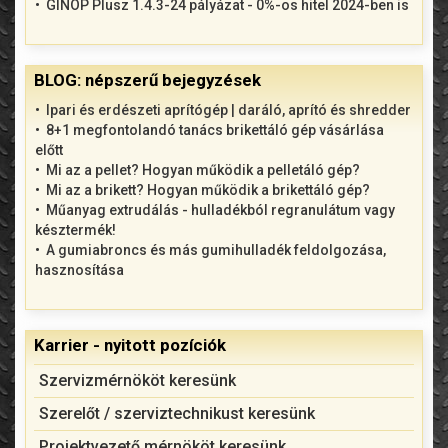
GINOP Plusz 1.4.3-24 pályázat - 0%-os hitel 2024-ben is
BLOG: népszerű bejegyzések
Ipari és erdészeti aprítógép | daráló, aprító és shredder
8+1 megfontolandó tanács brikettáló gép vásárlása
előtt
Mi az a pellet? Hogyan működik a pelletáló gép?
Mi az a brikett? Hogyan működik a brikettáló gép?
Műanyag extrudálás - hulladékból regranulátum vagy
késztermék!
A gumiabroncs és más gumihulladék feldolgozása,
hasznosítása
Karrier - nyitott pozíciók
Szervizmérnököt keresünk
Szerelőt / szerviztechnikust keresünk
Projektvezető mérnököt keresünk