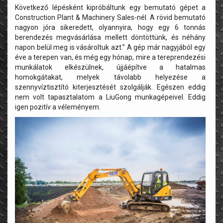
Következő lépésként kipróbáltunk egy bemutató gépet a
Construction Plant & Machinery Sales-nél. A rövid bemutató
nagyon jóra sikeredett, olyannyira, hogy egy 6 tonnás
berendezés megvásárlása mellett döntöttünk, és néhány
napon belül meg is vásároltuk azt.” A gép már nagyjából egy
éve a terepen van, és még egy hónap, mire a tereprendezési
munkálatok elkészülnek, újjáépítve a hatalmas
homokgátakat, melyek távolabb helyezése a
szennyvíztisztító kiterjesztését szolgálják. Egészen eddig
nem volt tapasztalatom a LiuGong munkagépeivel. Eddig
igen pozitív a véleményem.