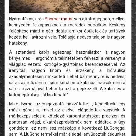
Nyomatékos, erős
Yanmar motor
van a kotrógépben, mellyel
könnyedén felkapaszkodik a meredek buckákon. Keskeny
felépítése miatt a gép ideális, amikor épületek és tartályok
között kell lavírozni vele. Tolólapja nedves talajon is nagyon
hatékony.
A sztenderd kabin egésznapi használatkor is nagyon
kényelmes – ergonómia tekintetében felveszi a versenyt a
világpiac vezető kotrógép-gyártóinak berendezéseivel. Az
irányítás nagyon finom és érzékeny, a hidraulika
akadálymentesen működteti. Lehet bármennyire is nedves,
saras az idő, semmi sem kerül be a kabinba, hacsak nem a
sáros csizmájával behordja azt a gépkezelő. A kabin és a
kotrógép külseje jól tisztítható.”
Mike Byrne üzemigazgató hozzátette: „Rendeltünk egy
másik gépet is, mivel az elsővel elégedettek vagyunk. A
márkaképviselet a kötelező karbantartásokat precízen és
pontosan végzi, alkatrészproblémák sem adódtak, s úgy
gondolom, ez nem lesz másképp a következő LiuGonggal
sem. A LiuGong termékei már eléggé lenyűgözték cégünket