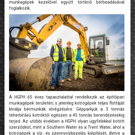
munkagépek kezelővel együtt történő bérbeadásával
foglalkozik.
A HGPH 65 éves tapasztalattal rendelkezik az építőipari
munkagépek területén, s jelenleg kotrógépek teljes flottáját
kínálja bérmunkák elvégzésére. Gépparkjuk a 3 tonnás
teherbírású kotróktól egészen a 45 tonnás berendezésekig
terjed. Az utóbbi években a HGPH olyan ügyfelekkel kötött
szerződést, mint a Southern Water és a Trent Water, ahol a
kotrógépek a víz- és szennyvízkezelés kiépítését, illetve a