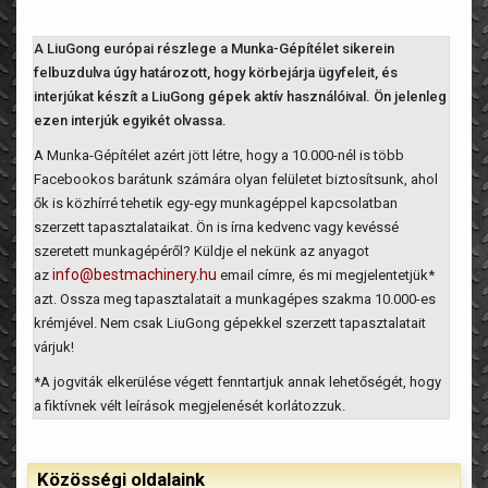
A LiuGong európai részlege a Munka-Gépítélet sikerein
felbuzdulva úgy határozott, hogy körbejárja ügyfeleit, és
interjúkat készít a LiuGong gépek aktív használóival. Ön jelenleg
ezen interjúk egyikét olvassa.
A Munka-Gépítélet azért jött létre, hogy a 10.000-nél is több
Facebookos barátunk számára olyan felületet biztosítsunk, ahol
ők is közhírré tehetik egy-egy munkagéppel kapcsolatban
szerzett tapasztalataikat. Ön is írna kedvenc vagy kevéssé
szeretett munkagépéről? Küldje el nekünk az anyagot
info@bestmachinery.hu
az
email címre, és mi megjelentetjük*
azt. Ossza meg tapasztalatait a munkagépes szakma 10.000-es
krémjével. Nem csak LiuGong gépekkel szerzett tapasztalatait
várjuk!
*A jogviták elkerülése végett fenntartjuk annak lehetőségét, hogy
a fiktívnek vélt leírások megjelenését korlátozzuk.
Közösségi oldalaink