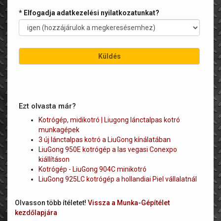
* Elfogadja adatkezelési nyilatkozatunkat?
Ezt olvasta már?
Kotrógép, midikotró | Liugong lánctalpas kotró
munkagépek
3 új lánctalpas kotró a LiuGong kínálatában
LiuGong 950E kotrógép a las vegasi Conexpo
kiállításon
Kotrógép - LiuGong 904C minikotró
LiuGong 925LC kotrógép a hollandiai Piel vállalatnál
Olvasson több ítéletet!
Vissza a Munka-Gépítélet
kezdőlapjára