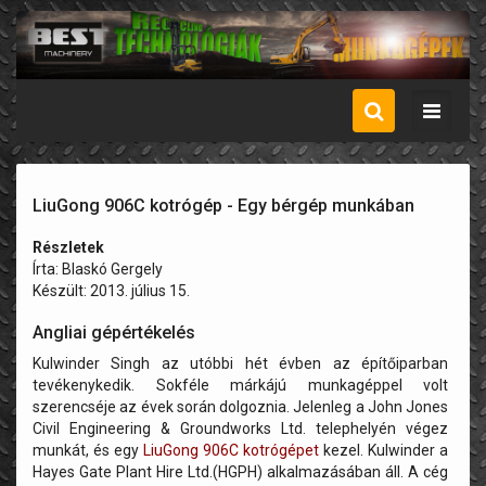
Menü
LiuGong 906C kotrógép - Egy bérgép munkában
Részletek
Írta:
Blaskó Gergely
Készült: 2013. július 15.
Angliai gépértékelés
Kulwinder Singh az utóbbi hét évben az építőiparban
tevékenykedik. Sokféle márkájú munkagéppel volt
szerencséje az évek során dolgoznia. Jelenleg a John Jones
Civil Engineering & Groundworks Ltd. telephelyén végez
munkát, és egy
LiuGong 906C kotrógépet
kezel. Kulwinder a
Hayes Gate Plant Hire Ltd.(HGPH) alkalmazásában áll. A cég