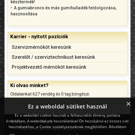
késztermék!
A gumiabroncs és más gumihulladék feldolgozása,
hasznosítása
Karrier - nyitott pozíciók
Szervizmérnököt keresünk
Szerelőt / szerviztechnikust keresünk
Projektvezető mérnököt keresünk
Ki olvas minket?
Oldalainkat 627 vendég és 0 tag böngészi
×
Ez a weboldal sütiket használ
Ez a weboldal sütiket használ a felhasználói élmény javítása
érdekében. A weboldalunk használatával Ön hozzájárul az összes süti
Ön itt van:
Főoldal
használatához, a Cookie szabályzatunknak megfelelően.
Bővebben
Felavatták az európai LiuGong központot