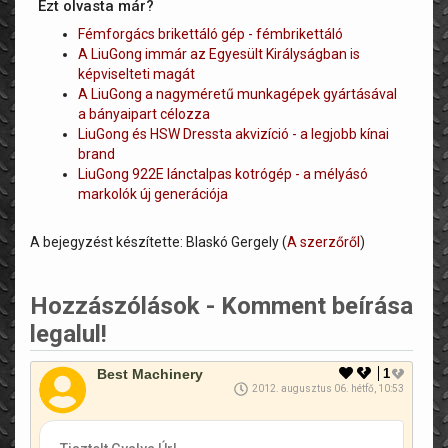
Ezt olvasta már?
Fémforgács brikettáló gép - fémbrikettáló
A LiuGong immár az Egyesült Királyságban is
képviselteti magát
A LiuGong a nagyméretű munkagépek gyártásával
a bányaipart célozza
LiuGong és HSW Dressta akvizíció - a legjobb kínai
brand
LiuGong 922E lánctalpas kotrógép - a mélyásó
markolók új generációja
A bejegyzést készítette: Blaskó Gergely (
A szerzőről
)
Hozzászólások - Komment beírása
legalul!
Best Machinery
1
2012. augusztus 06. hétfő, 10:53