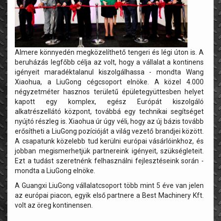
Almere könnyedén megközelíthető tengeri és légi úton is. A
beruházás legfőbb célja az volt, hogy a vállalat a kontinens
igényeit maradéktalanul kiszolgálhassa - mondta Wang
Xiaohua, a LiuGong cégcsoport elnöke. A közel 4.000
négyzetméter hasznos területű épületegyüttesben helyet
kapott egy komplex, egész Európát kiszolgáló
alkatrészellátó központ, továbbá egy technikai segítséget
nyújtó részleg is. Xiaohua úr úgy véli, hogy az új bázis tovább
erősítheti a LiuGong pozícióját a világ vezető brandjei között.
A csapatunk közelebb tud kerülni európai vásárlóinkhoz, és
jobban megismerhetjük partnereink igényeit, szükségleteit.
Ezt a tudást szeretnénk felhasználni fejlesztéseink során -
mondta a LiuGong elnöke.
A Guangxi LiuGong vállalatcsoport több mint 5 éve van jelen
az európai piacon, egyik első partnere a Best Machinery Kft.
volt az öreg kontinensen.