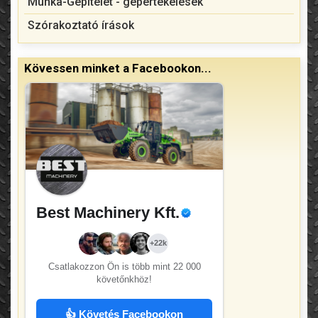
Munka-Gépítélet - gépértékelések
Szórakoztató írások
Kövessen minket a Facebookon...
Best Machinery Kft.
+22k
Csatlakozzon Ön is több mint
22 000
követőnkhöz!
👍 Követés Facebookon