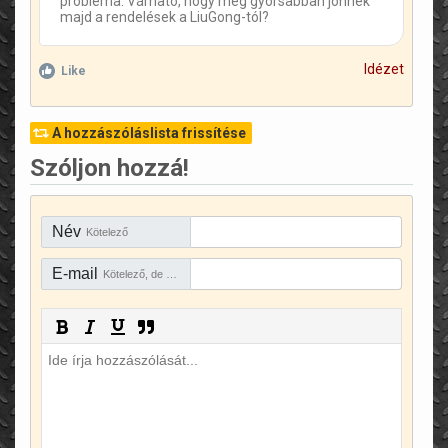
probléma. Várható, hogy még gyorsabban jönnek
majd a rendelések a LiuGong-tól?
Idézet
Like
A hozzászóláslista frissítése
Szóljon hozzá!
Név
Kötelező
E-mail
Kötelező, de rejtve marad