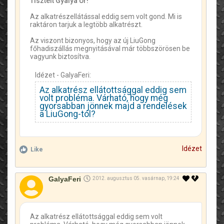
Tisztelt Gyalya Úr!
Az alkatrészellátással eddig sem volt gond. Mi is
raktáron tarjuk a legtöbb alkatrészt.
Az viszont bizonyos, hogy az új LiuGong
főhadiszállás megnyitásával már többszörösen be
vagyunk biztosítva.
Idézet - GalyaFeri:
Az alkatrész ellátottsággal eddig sem
volt probléma. Várható, hogy még
gyorsabban jönnek majd a rendelések
a LiuGong-tól?
Idézet
Like
GalyaFeri
2012. augusztus 05. vasárnap, 19:24
Az alkatrész ellátottsággal eddig sem volt