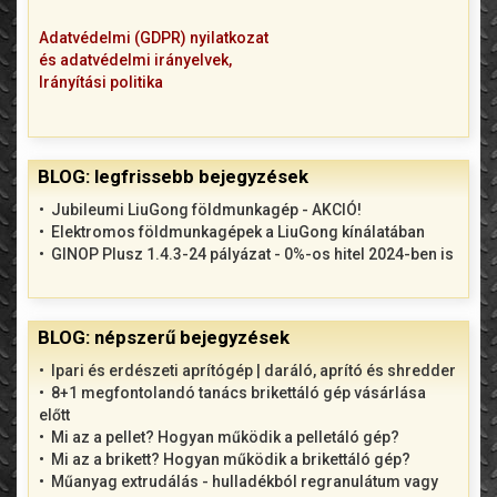
Adatvédelmi (GDPR) nyilatkozat
és adatvédelmi irányelvek,
Irányítási politika
BLOG: legfrissebb bejegyzések
Jubileumi LiuGong földmunkagép - AKCIÓ!
Elektromos földmunkagépek a LiuGong kínálatában
GINOP Plusz 1.4.3-24 pályázat - 0%-os hitel 2024-ben is
BLOG: népszerű bejegyzések
Ipari és erdészeti aprítógép | daráló, aprító és shredder
8+1 megfontolandó tanács brikettáló gép vásárlása
előtt
Mi az a pellet? Hogyan működik a pelletáló gép?
Mi az a brikett? Hogyan működik a brikettáló gép?
Műanyag extrudálás - hulladékból regranulátum vagy