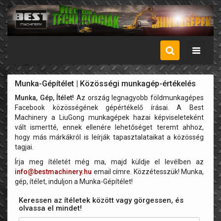
Menü
Munka-Gépítélet | Közösségi munkagép-értékelés
Munka, Gép, Ítélet!
Az ország legnagyobb földmunkagépes
Facebook közösségének gépértékelő írásai. A Best
Machinery a LiuGong munkagépek hazai képviseleteként
vált ismertté, ennek ellenére lehetőséget teremt ahhoz,
hogy más márkákról is leírják tapasztalataikat a közösség
tagjai.
Írja meg ítéletét még ma, majd küldje el levélben az
info@bestmachinery.hu
email címre. Közzétesszük! Munka,
gép, ítélet, induljon a Munka-Gépítélet!
Keressen az ítéletek között vagy görgessen, és
olvassa el mindet!