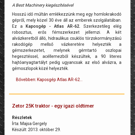
A Best Machinery kiegészítésével
Hosszú idő múltán emlékezzünk meg egy homlokrakodó
gépről, mely közel 30 éve áll az emberek szolgálatában.
Ez a
Kaposgép - Atlas AR-62.
Szerkezetileg elég
robosztus, erős fémszerkezet jellemzi. A két
alvázkeretből álló, hidraulikus csuklós törzskormányzású
rakodógép mellső vázkeretére helyezték a
gémszerkezetet, melynek gémtartó oszlopai
hegesztéssel, acéllemezből készültek, a 90 literes
hajtóanyagtartályt pedig ugyancsak az első alvázra, a
gémoszlopok közé helyezték.
Bővebben: Kaposgép Atlas AR-62...
Zetor 25K traktor - egy igazi oldtimer
Részletek
Írta:
Majsa Gergely
Készült: 2013. október 29.