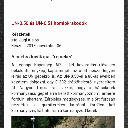
UN-0.50 és UN-0.51 homlokrakodók
Részletek
Írta:
Jugl Alajos
Készült: 2013. november 06.
A csehszlovák ipar "remekei"
A tegnapi Kaposgép AR - UN kavarodás (tévesen
beküldött fénykép) kapcsán jött az ötlet: nosza, legyen
leírás az UN gépekről is. Az
UN-0.50
-el a 80-as években
kezdtem dolgozni, egy E-302 drótkötelesről nyergeltem
át. Nagyon furcsa volt akkor, hogy a hátsókerék
kormányzású gépet arra kellett kormányoznom, amerre
fordulni akartam. Zárójeles megjegyzés, mielőtt furcsán
néznétek: a gumikerekes kotrónál fordítva kell
kormányozni, ha hátul van a kormányzott kerék.