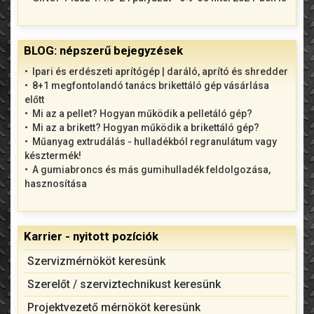
BLOG: népszerű bejegyzések
Ipari és erdészeti aprítógép | daráló, aprító és shredder
8+1 megfontolandó tanács brikettáló gép vásárlása
előtt
Mi az a pellet? Hogyan működik a pelletáló gép?
Mi az a brikett? Hogyan működik a brikettáló gép?
Műanyag extrudálás - hulladékból regranulátum vagy
késztermék!
A gumiabroncs és más gumihulladék feldolgozása,
hasznosítása
Karrier - nyitott pozíciók
Szervizmérnököt keresünk
Szerelőt / szerviztechnikust keresünk
Projektvezető mérnököt keresünk