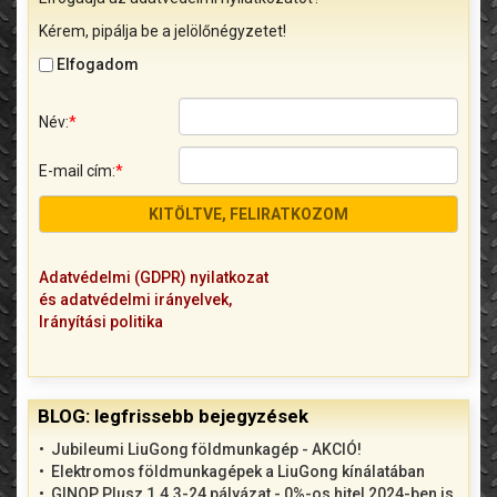
Kérem, pipálja be a jelölőnégyzetet!
Elfogadom
Név:
*
E-mail cím:
*
Adatvédelmi (GDPR) nyilatkozat
és adatvédelmi irányelvek,
Irányítási politika
BLOG: legfrissebb bejegyzések
Jubileumi LiuGong földmunkagép - AKCIÓ!
Elektromos földmunkagépek a LiuGong kínálatában
GINOP Plusz 1.4.3-24 pályázat - 0%-os hitel 2024-ben is