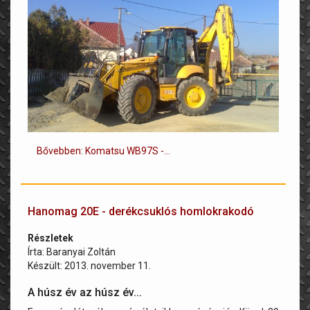
Bővebben: Komatsu WB97S -...
Hanomag 20E - derékcsuklós homlokrakodó
Részletek
Írta:
Baranyai Zoltán
Készült: 2013. november 11.
A húsz év az húsz év...