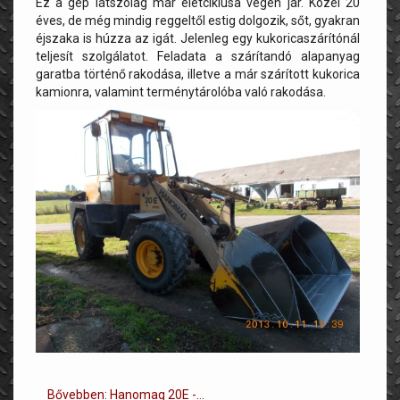
Ez a gép látszólag már életciklusa végén jár. Közel 20
éves, de még mindig reggeltől estig dolgozik, sőt, gyakran
éjszaka is húzza az igát. Jelenleg egy kukoricaszárítónál
teljesít szolgálatot. Feladata a szárítandó alapanyag
garatba történő rakodása, illetve a már szárított kukorica
kamionra, valamint terménytárolóba való rakodása.
Bővebben: Hanomag 20E -...