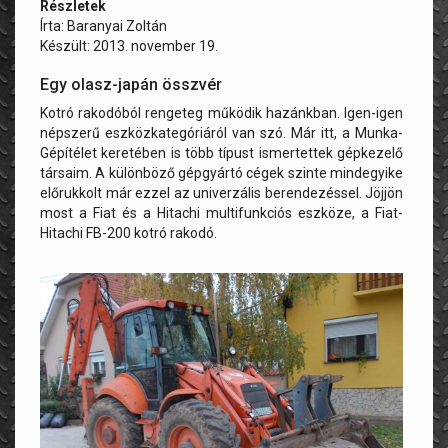
Részletek
Írta:
Baranyai Zoltán
Készült: 2013. november 19.
Egy olasz-japán összvér
Kotró rakodóból rengeteg működik hazánkban. Igen-igen
népszerű eszközkategóriáról van szó. Már itt, a Munka-
Gépítélet keretében is több típust ismertettek gépkezelő
társaim. A különböző gépgyártó cégek szinte mindegyike
előrukkolt már ezzel az univerzális berendezéssel. Jöjjön
most a Fiat és a Hitachi multifunkciós eszköze, a Fiat-
Hitachi FB-200 kotró rakodó.