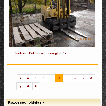
Bővebben: Balcancar – a nagybetűs...
1
2
3
4
...
6
7
8
9
Közösségi oldalaink