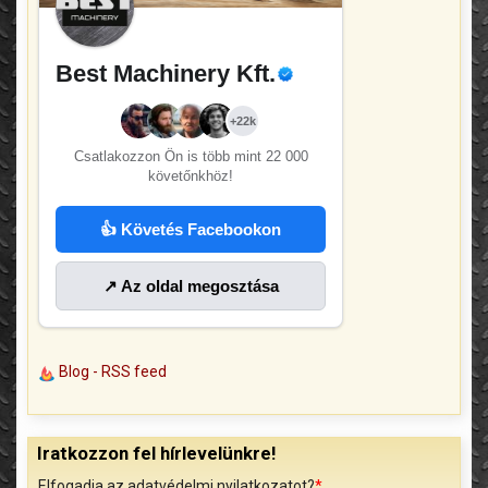
Best Machinery Kft.
+22k
Csatlakozzon Ön is több mint
22 000
követőnkhöz!
👍 Követés Facebookon
↗ Az oldal megosztása
Blog - RSS feed
Iratkozzon fel hírlevelünkre!
Elfogadja az adatvédelmi nyilatkozatot?
*