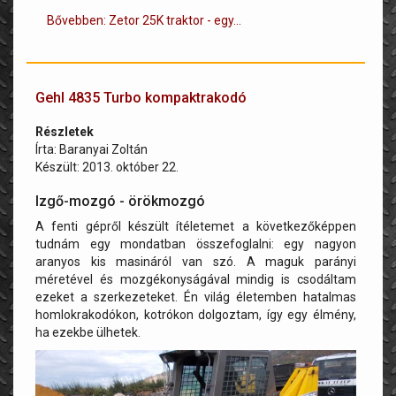
Bővebben: Zetor 25K traktor - egy...
Gehl 4835 Turbo kompaktrakodó
Részletek
Írta:
Baranyai Zoltán
Készült: 2013. október 22.
Izgő-mozgó - örökmozgó
A fenti gépről készült ítéletemet a következőképpen
tudnám egy mondatban összefoglalni: egy nagyon
aranyos kis masináról van szó. A maguk parányi
méretével és mozgékonyságával mindig is csodáltam
ezeket a szerkezeteket. Én világ életemben hatalmas
homlokrakodókon, kotrókon dolgoztam, így egy élmény,
ha ezekbe ülhetek.