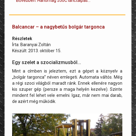
Bővebben: Hanomag 550C lánctalpas...
Balcancar – a nagybetűs bolgár targonca
Részletek
Írta:
Baranyai Zoltán
Készült: 2013. október 15.
Egy szelet a szocializmusból...
Mint a címben is jeleztem, ezt a gépet a köznyelv a
„bolgár targonca” néven emlegeti. Automata váltós. Még
a régi szoci világból maradt ránk. Ennek ellenére nagyon
kis szuper gép (persze a maga helyén kezelve). Szinte
mindent fel lehet vele emelni. Igaz, már nem mai darab,
de azért még működik.