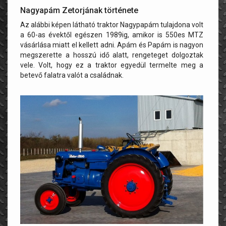
Nagyapám Zetorjának története
Az alábbi képen látható traktor Nagypapám tulajdona volt
a 60-as évektől egészen 1989ig, amikor is 550es MTZ
vásárlása miatt el kellett adni. Apám és Papám is nagyon
megszerette a hosszú idő alatt, rengeteget dolgoztak
vele. Volt, hogy ez a traktor egyedül termelte meg a
betevő falatra valót a családnak.